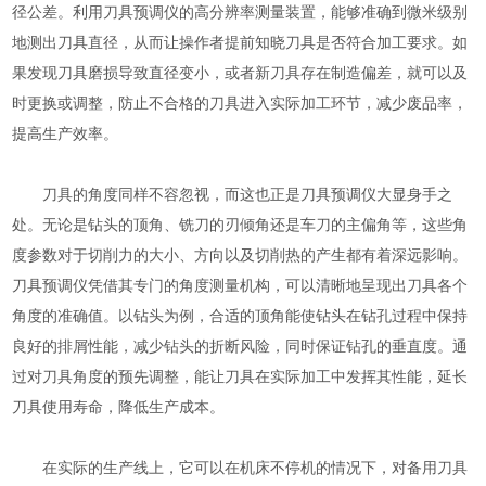
径公差。利用刀具预调仪的高分辨率测量装置，能够准确到微米级别
地测出刀具直径，从而让操作者提前知晓刀具是否符合加工要求。如
果发现刀具磨损导致直径变小，或者新刀具存在制造偏差，就可以及
时更换或调整，防止不合格的刀具进入实际加工环节，减少废品率，
提高生产效率。
刀具的角度同样不容忽视，而这也正是刀具预调仪大显身手之
处。无论是钻头的顶角、铣刀的刃倾角还是车刀的主偏角等，这些角
度参数对于切削力的大小、方向以及切削热的产生都有着深远影响。
刀具预调仪凭借其专门的角度测量机构，可以清晰地呈现出刀具各个
角度的准确值。以钻头为例，合适的顶角能使钻头在钻孔过程中保持
良好的排屑性能，减少钻头的折断风险，同时保证钻孔的垂直度。通
过对刀具角度的预先调整，能让刀具在实际加工中发挥其性能，延长
刀具使用寿命，降低生产成本。
在实际的生产线上，它可以在机床不停机的情况下，对备用刀具