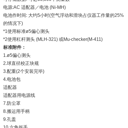
电源:AC 适配器／电池 (Ni-MH)
电池作时间: 大约5小时(空气浮动和滑块占仪器工作量的25%
的情况下)
*1使用标准ø5偏心测头
*2使用杠杆测头 (MLH-321) 或Mu-checker(M-411)
标准附件：
1.ø5偏心测头
2.球直径校正块规
3.配重(2个安装完毕)
4.电池包
适配器
适配器用电源线
7.防尘罩
8.搬运用手柄
9.孔盖
10.六角扳手