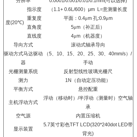
分辨率
0.0001/0.001/0.01/0.1mm(
可以选择
)
指示度
（
1.1+ 0.6L/600
）
μm
L=
意测量长度
重复度
平面：
0.4
μ
m
孔
:0.9
μ
m
度
(20
℃
)
直角度
5
μ
m
（补正后）
直线度
4
μ
m
（机器度）
导向方式
滚动式轴承导向
驱动方式马达驱动
（
5
、
10
、
15
、
20
、
25
、
30
、
40mm/s
）
/
器
手动
光栅测量系统
反射型线性玻璃光栅尺
测力
1N
（自动定压功能）
平衡方式
悬控配重
浮动（移动时）
/
半浮动（测量时）空气轴
主机浮动方式
承
空气源
内置压缩机
5.7
英寸彩色
TFT LCD(320*240dot LED
带
显示装置
背光
)