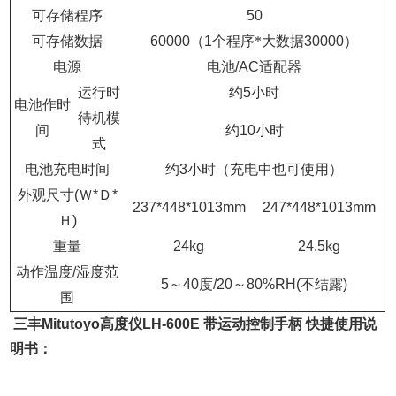
可存储程序
50
可存储数据
60000
（
1
个程序*大数据
30000
）
电源
电池
/AC
适配器
运行时
约
5
小时
电池作时
待机模
间
约
10
小时
式
电池充电时间
约
3
小时（充电中也可使用）
外观尺寸
(
Ｗ
*
Ｄ
*
237*448*1013mm
247*448*1013mm
Ｈ
)
重量
24kg
24.5kg
动作温度
/
湿度范
5
～
40
度
/20
～
80%RH(
不结露
)
围
三丰Mitutoyo高度仪LH-600E 带运动控制手柄
快捷使用说
明书：