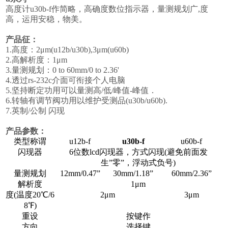
高度计u30b-f作简略，高确度数位指示器，量测规划广,度
高，运用安稳，物美。
产品征：
1.高度：2μm(u12b/u30b),3μm(u60b)
2.高解析度：1μm
3.量测规划：0 to 60mm/0 to 2.36'
4.透过rs-232c介面可衔接个人电脑
5.坚持断定功用可以量测高/低/峰值-峰值．
6.转轴有调节阀功用以维护受测品(u30b/u60b).
7.英制/公制 闪现
产品参数：
类型称谓
u12b-f
u30b-f
u60b-f
闪现器
6位数lcd闪现器，方式闪现(避免前面发
生”零”，浮动式负号)
量测规划
12mm/0.47”
30mm/1.18”
60mm/2.36”
解析度
1μm
度(温度20℃/6
2μm
3μm
8℉)
重设
按键作
方向
选择键