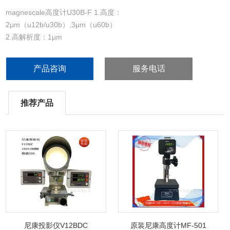
magnescale高度计U30B-F 1.高度：
2μm（u12b/u30b）,3μm（u60b）
2.高解析度：1μm
3.量测规划：0 to 60mm/0 to 2.36'
4.透过rs-232c介面可衔接个人电脑
产品咨询
服务电话
5.坚持断定功用可以量测高/低/峰值-峰值．
6.转轴有调节阀功用以维护受测品（u30b/u60b）.
7.英制/公制 闪现
推荐产品
尼康投影仪V12BDC
原装尼康高度计MF-501