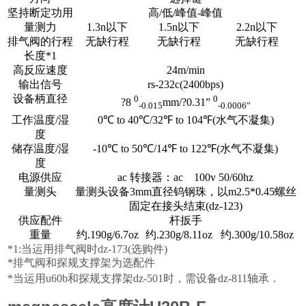
坚持断定功用
高/低/峰值-峰值
量测力
1.3n以下
1.5n以下
2.2n以下
排气阀的行程
无缺行程
无缺行程
无缺行程
长度*1
高反应速度
24m/min
输出信号
rs-232c(2400bps)
设备柄直径
0
0
?8
mm/?0.31”
-0.015
-0.0006”
工作温度/湿
0℃ to 40℃/32℉ to 104℉(水气不凝集)
度
储存温度/湿
-10℃ to 50℃/14℉ to 122℉(水气不凝集)
度
电源供应
ac 转接器：ac 100v 50/60hz
量测头
量测头设备3mm直径钨钢珠，以m2.5*0.45螺丝
固定在接头结束(dz-123)
供应配件
杆扳手
重量
约.190g/6.7oz
约.230g/8.11oz
约.300g/10.58oz
*1:当运用排气阀时dz-173(选购件)
*排气阀和探规支撑架为选配件
*当运用u60b和探规支撑架dz-501时，需设备dz-811轴承．