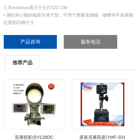
三丰mitutoyo薄片千分尺422-230
• 测砧和心轴的端面为薄片型，可用于测量花键轴、键槽等不易测量
位置的凹槽尺寸。
• 棘轮锁定装置可保持恒定测力。
• 10mm/rev 快速心轴进给 （quickmike 型）。
产品咨询
服务电话
推荐产品
尼康投影仪V12BDC
原装尼康高度计MF-501