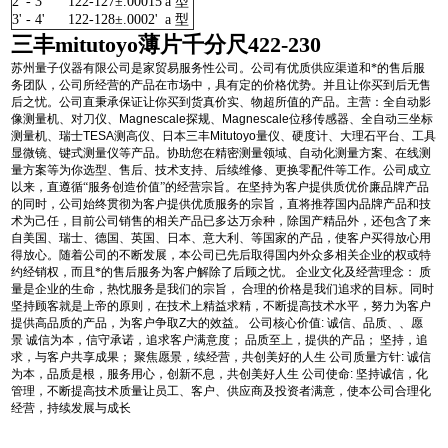
2' - 3'
122-127
±.00015'
a 型
3' - 4'
122-128
±.0002'
a 型
三丰mitutoyo薄片千分尺422-230
苏州量子仪器有限公司是家贸易服务性公司。公司有优质供应渠道和*的售后服
务团队，公司所经营的产品在市场中，具有定的价格优势。并且让你买到后无售
后之忧。公司直秉承保证让你买到货真价实、物超所值的产品。主营：全自动影
像测量机、对刀仪、
Magnescale
探规、
Magnescale
位移传感器、全自动三坐标
测量机、瑞士
TESA
测高仪、日本三丰
Mitutoyo
量仪、硬度计、大理石平台、工具
显微镜、键式测量仪等产品。协助您在精密测量领域、自动化测量方案、在线测
量方案等为你选型、售后、技术支持、后续维修、更换零配件等工作。公司成立
以来，直遵循“服务创造价值”的经营宗旨。在坚持为客户提供质优价廉品牌产品
的同时，公司始终贯彻为客户提供优质服务的宗旨，直将推荐国内品牌产品和技
术为己任，目前公司销售的相关产品已多达万余种，除国产精品外，还包含了来
自美国、瑞士、德国、英国、日本、意大利、等国家的产品，使客户买得放心用
得放心。随着公司的不断发展，本公司已先后取得国内外众多相关企业的权或特
约经销权，而且*的售后服务为客户解除了后顾之忧。
企业文化及经营理念：
质
量是企业的生命，热忱服务是我们的宗旨，
合理的价格是我们追求的目标。同时
坚持顾客就是上帝的原则，在技术上精益求精，不断提高技术水平，努力为客户
提供高品质的产品，为客户争取
Z
大的效益。
公司核心价值
:
诚信、品质、、愿
景
诚信为本，信守承诺，追求客户满意度；
品质至上，提供的产品；
坚持，追
求，与客户共享成果；
聚焦愿景，续经营，共创美好的人生
公司质量方针
:
诚信
为本，品质是根，服务用心，创新不息，共创美好人生
公司使命
:
坚持诚信，化
管理，不断提高技术质量让员工、客户、供应商及投资者满意，使本公司合理化
经营，持续发展与成长