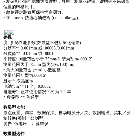
• 测砧和心轴的端面为薄片型，可用于测量花键轴、键槽等不易测量
位置的凹槽尺寸。
• 棘轮锁定装置可保持恒定测力。
• 10mm/rev 快速心轴进给 (quickmike 型)。
参数
度: 参见性能参数(数显型不包括量化偏差)
分辨率*: 0.001mm 或 .00005'/0.001mm
分度值**: 0.01mm 或 .0001'
平行度: 测量范围小于 75mm/3' 型为3μm/.00012'
测量范围大于 75mm 型为(3+r/100)μm,
r 为大测量范围 (mm) 小数圆整
测量范围4' 型为.00016'
显示*: 液晶显示
电池*: sr44 (1 个), 938882
电池寿*: 正常使用情况下约为 1.2 年
* 数显型 ** 普通型
数显型功能
原点设置、调零、数据保持、自动电源开／关、数据
输出、英制／公
制转换(英制／公制型)
警告: 低电压、计算错误
数显型选件