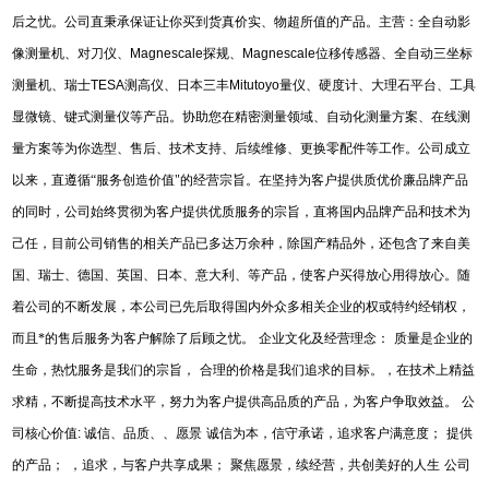
后之忧。公司直秉承保证让你买到货真价实、物超所值的产品。主营：全自动影
像测量机、对刀仪、
Magnescale
探规、
Magnescale
位移传感器、全自动三坐标
测量机、瑞士
TESA
测高仪、日本三丰
Mitutoyo
量仪、硬度计、大理石平台、工具
显微镜、键式测量仪等产品。协助您在精密测量领域、自动化测量方案、在线测
量方案等为你选型、售后、技术支持、后续维修、更换零配件等工作。公司成立
以来，直遵循“服务创造价值"的经营宗旨。在坚持为客户提供质优价廉品牌产品
的同时，公司始终贯彻为客户提供优质服务的宗旨，直将国内品牌产品和技术为
己任，目前公司销售的相关产品已多达万余种，除国产精品外，还包含了来自美
国、瑞士、德国、英国、日本、意大利、等产品，使客户买得放心用得放心。随
着公司的不断发展，本公司已先后取得国内外众多相关企业的权或特约经销权，
而且*的售后服务为客户解除了后顾之忧。
企业文化及经营理念：
质量是企业的
生命，热忱服务是我们的宗旨，
合理的价格是我们追求的目标。，在技术上精益
求精，不断提高技术水平，努力为客户提供高品质的产品，为客户争取效益。
公
司核心价值
:
诚信、品质、、愿景
诚信为本，信守承诺，追求客户满意度；
提供
的产品；
，追求，与客户共享成果；
聚焦愿景，续经营，共创美好的人生
公司