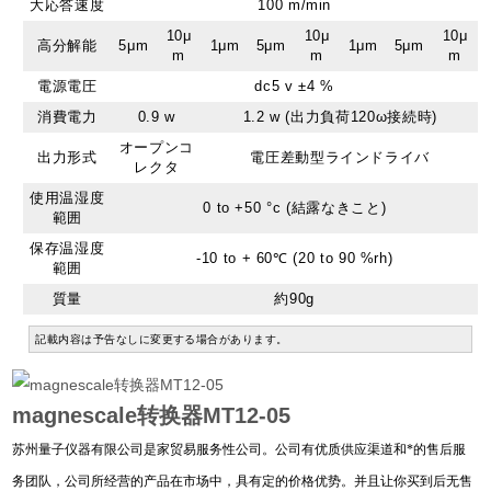
大応答速度
100 m/min
10μ
10μ
10μ
高分解能
5μm
1μm
5μm
1μm
5μm
m
m
m
電源電圧
dc5 v ±4 %
消費電力
0.9 w
1.2 w (出力負荷120ω接続時)
オープンコ
出力形式
電圧差動型ラインドライバ
レクタ
使用温湿度
0 to +50 °c (結露なきこと)
範囲
保存温湿度
-10 to + 60℃ (20 to 90 %rh)
範囲
質量
約90g
記載内容は予告なしに変更する場合があります。
magnescale转换器MT12-05
苏州量子仪器有限公司是家贸易服务性公司。公司有优质供应渠道和*的售后服
务团队，公司所经营的产品在市场中，具有定的价格优势。并且让你买到后无售