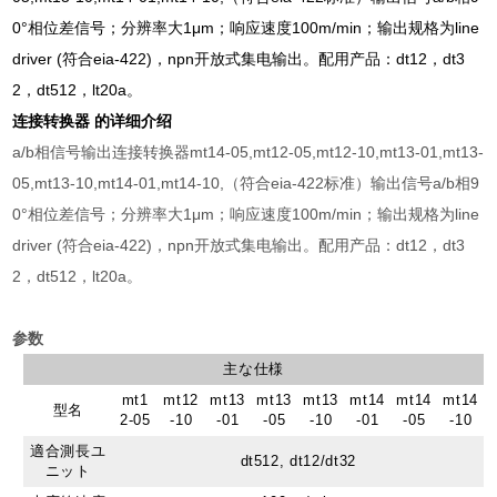
0°相位差信号；分辨率大1μm；响应速度100m/min；输出规格为line
driver (符合eia-422)，npn开放式集电输出。配用产品：dt12，dt3
2，dt512，lt20a。
连接转换器 的详细介绍
a/b相信号输出连接转换器mt14-05,mt12-05,mt12-10,mt13-01,mt13-
05,mt13-10,mt14-01,mt14-10,（符合eia-422标准）输出信号a/b相9
0°相位差信号；分辨率大1μm；响应速度100m/min；输出规格为line
driver (符合eia-422)，npn开放式集电输出。配用产品：dt12，dt3
2，dt512，lt20a。
参数
主な仕様
mt1
mt12
mt13
mt13
mt13
mt14
mt14
mt14
型名
2-05
-10
-01
-05
-10
-01
-05
-10
適合測長ユ
dt512, dt12/dt32
ニット