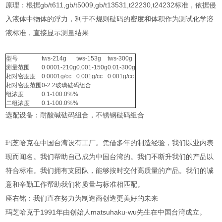
原理：根据gb/t611,gb/t5009,gb/t13531,t22230,t24232标准，依据侵
入液体中物体的浮力，利于不规则砝码的密度和体积作为测试化学溶
液标准，直接显示测量结果
型号
tws-214g
tws-153g
tws-300g
测量范围
0.0001-210g
0.001-150g
0.01-300g
相对密度度
0.0001g/cc
0.001g/cc
0.001g/cc
相对密度范围
0-2.2玻璃砝码组合
组浓度
0.1-100.0%%
二组浓度
0.1-100.0%%
选配设备：耐酸碱砝码组合，不锈钢砝码组合
玛芝哈克在中国台湾设有工厂。凭借多年的制造经验，我们以业内表
现而闻名。我们帮助自己成为中国台湾的。我们不断升我们的产品以
符合标准。我们拥有支团队，能够按时交付高质量的产品。我们的诚
意和辛勤工作帮助我们将质量与标准相匹配。
座右铭：我们直在努力为制造商创造更美好的未来
玛芝哈克于1991年由创始人matsuhaku-wu先生在中国台湾成立。