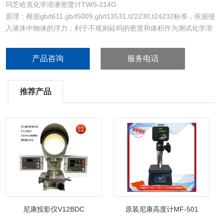
玛芝哈克化学溶液密度计TWS-214G
原理：根据gb/t611,gb/t5009,gb/t13531,t22230,t24232标准，依据侵
入液体中物体的浮力，利于不规则砝码的密度和体积作为测试化学溶
液标准，直接显示测量结果
产品咨询
服务电话
推荐产品
尼康投影仪V12BDC
原装尼康高度计MF-501