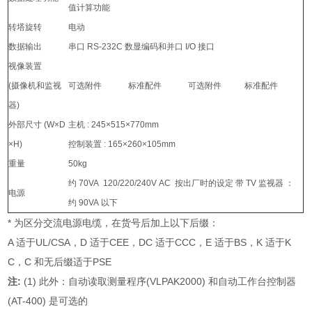
值计算功能
转塔旋转
电动
数据输出
串口 RS-232C 数显编码和并口 I/O 接口
视像装置
(摄像机和监视
可选附件
标准配件
可选附件
标准配件
器)
外部尺寸 (W×D
主机 : 245×515×770mm
×H)
控制装置 : 165×260×105mm
重量
50kg
约 70VA 120/220/240V AC 按出厂时的设定 带 TV 监视器 ：
电源
约 90VA 以下
* 为区分交流电源电缆，在货号后加上以下后缀：
A 适于UL/CSA，D 适于CEE，DC 适于CCC，E 适于BS，K 适于K
C，C 和无后缀适于PSE
注:
(1) 此外：自动读取测量程序(VLPAK2000) 和自动工作台控制器
(AT-400) 是可选的