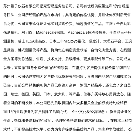
苏州量子仪器有限公司是家贸易服务性公司。公司有优质供应渠道和*的售后服
务团队，公司所经营的产品在市场中，具有定的价格优势。并且让你买到后无售
后之忧。公司直秉承保证让你买到货真价实、物超所值的产品。主营：全自动影
像测量机、对刀仪、
Magnescale
探规、
Magnescale
位移传感器、全自动三坐标
测量机、瑞士
TESA
测高仪、日本三丰
Mitutoyo
量仪、硬度计、大理石平台、工具
显微镜、键式测量仪等产品。协助您在精密测量领域、自动化测量方案、在线测
量方案等为你选型、售后、技术支持、后续维修、更换零配件等工作。公司成立
以来，直遵循“服务创造价值”的经营宗旨。在坚持为客户提供质优价廉品牌产品
的同时，公司始终贯彻为客户提供优质服务的宗旨，直将国内品牌产品和技术为
己任，目前公司销售的相关产品已多达万余种，除国产精品外，还包含了来自美
国、瑞士、德国、英国、日本、意大利、等产品，使客户买得放心用得放心。随
着公司的不断发展，本公司已先后取得国内外众多相关企业的权或特约经销权，
而且*的售后服务为客户解除了后顾之忧。
企业文化及经营理念：
质量是企业的
生命，热忱服务是我们的宗旨，
合理的价格是我们追求的目标。，在技术上精益
求精，不断提高技术水平，努力为客户提供高品质的产品，为客户争取效益。
公