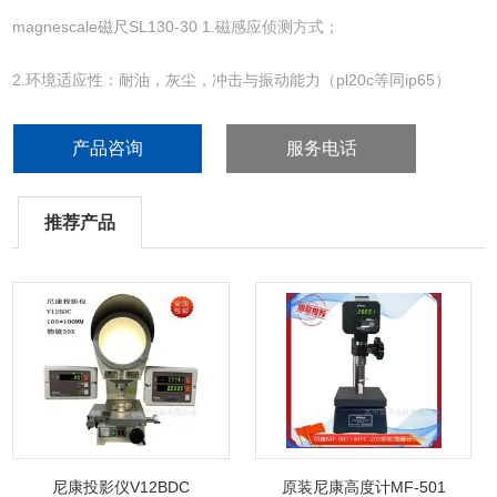
magnescale磁尺SL130-30 1.磁感应侦测方式；
2.环境适应性：耐油，灰尘，冲击与振动能力（pl20c等同ip65）
3.解板度：10μm；
产品咨询
服务电话
4.供应长度可达30m（sl130）
推荐产品
5.磁性尺的构造小型，简单，容易按装。
6.适合安装在木材，石材加工机与金属加工机等大型机器上。
7.主要用途：木材，石材加工机。 8.大响应速度300m/min
尼康投影仪V12BDC
原装尼康高度计MF-501