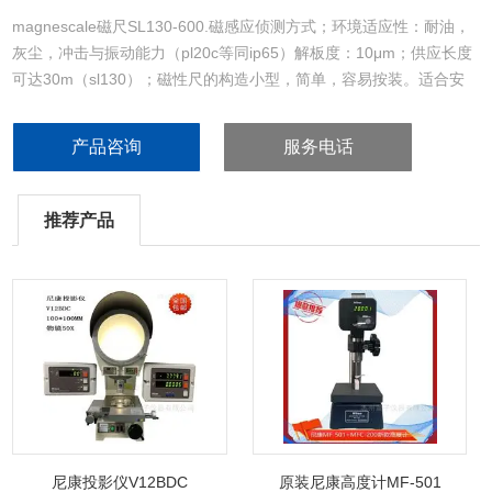
magnescale磁尺SL130-600.磁感应侦测方式；环境适应性：耐油，
灰尘，冲击与振动能力（pl20c等同ip65）解板度：10μm；供应长度
可达30m（sl130）；磁性尺的构造小型，简单，容易按装。适合安
装在木材，石材加工机与金属加工机等大型机器上。主要用途：木
材，石材加工机。 大响应速度300m/min。
产品咨询
服务电话
推荐产品
尼康投影仪V12BDC
原装尼康高度计MF-501