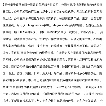
?
苏州量子仪器有限公司是家贸易服务性公司。公司有优质供应渠道和*的售后服
务团队，公司所经营的产品在市场中，具有定的价格优势。并且让你买到后无售
后之忧。公司直秉承保证让你买到货真价实、物超所值的产品。主营：全自动影
像测量机、对刀仪、
Magnescale
探规、
Magnescale
位移传感器、全自动三坐标
测量机、瑞士
TESA
测高仪、日本三丰
Mitutoyo
量仪、硬度计、大理石平台、工具
显微镜、键式测量仪等产品。协助您在精密测量领域、自动化测量方案、在线测
量方案等为你选型、售后、技术支持、后续维修、更换零配件等工作。公司成立
以来，直遵循“服务创造价值”的经营宗旨。在坚持为客户提供质优价廉品牌产品
的同时，公司始终贯彻为客户提供优质服务的宗旨，直将国内品牌产品和技术为
己任，目前公司销售的相关产品已多达万余种，除国产精品外，还包含了来自美
国、瑞士、德国、英国、日本、意大利、等产品，使客户买得放心用得放心。随
着公司的不断发展，本公司已先后取得国内外众多相关企业的权或特约经销权，
而且*的售后服务为客户解除了后顾之忧。
企业文化及经营理念：
质量是企业的
生命，热忱服务是我们的宗旨，
合理的价格是我们追求的目标。，在技术上精益
求精，不断提高技术水平，努力为客户提供高品质的产品，为客户争取效益。
公