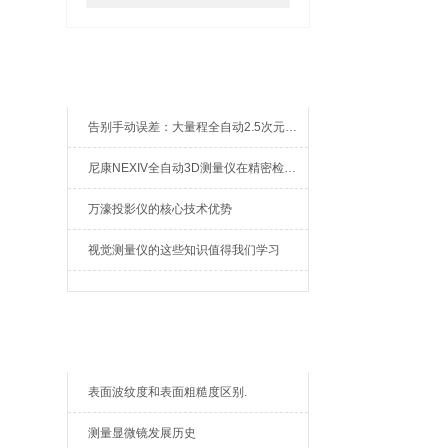
新闻资讯
告别手动误差：大量程全自动2.5次元测量机如何实现高效精密质检？
尼康NEXIV全自动3D测量仪在精密检测中的应用
万濠投影仪的核心技术优势
视觉测量仪的这些知识值得我们学习
相关文章
表面波纹度和表面粗糙度区别.
测量显微镜发展历史