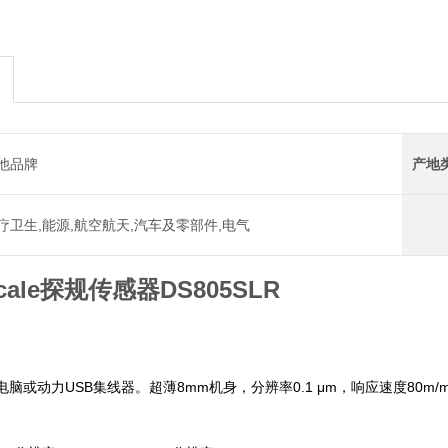
他品牌
产地
疗卫生,能源,航空航天,汽车及零部件,电气
scale探规传感器DS805SLR
脑或动力USB集线器。超薄8mm机身，分辨率0.1 μm，响应速度80m/m