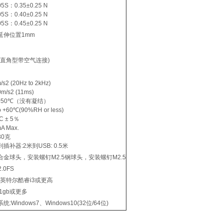
5S：0.35±0.25 N
5S：0.40±0.25 N
5S：0.45±0.25 N
延伸位置1mm
7(直角型带空气连接)
/s2 (20Hz to 2kHz)
0m/s2 (11ms)
o +50℃（没有凝结）
to +60℃(90%RH or less)
C ± 5％
A Max.
30克
插补器:2米到USB: 0.5米
合金球头，安装螺钉M2.5
钢球头，安装螺钉M2.5
.0FS
U:英特尔酷睿i3或更高
1gb或更多
统:Windows7、Windows10(32位/64位)