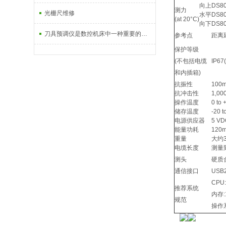
向上
DS80
测力
光栅尺维修
水平
DS80
(at 20°C)
向下
DS80
刀具预调仪是数控机床中一种重要的检测设备
参考点
距离
保护等级
(不包括电缆
IP6
和内插箱)
抗振性
100m
抗冲击性
1,00
操作温度
0 t
储存温度
-20 
电源供应器
5 VD
能量功耗
120m
重量
大约
电缆长度
测量到
测头
硬质
通信接口
USB2
CP
推荐系统
内存:
规范
操作系