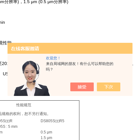
 μm分辨率)，1.5 μm (0.5 μm分辨率)
in
境性能
欢迎您！
截至2019年5月，在正在进行的评估中，页岩气产量已达到2.7亿次开采)。
来自局域网的朋友！有什么可以帮助您的
吗？
SB驱动程序和软件开发文件(OCX、Jscript、Excel VBA等)
性能规范
品规格的权利，恕不另行通知。
05S□□R
DS805S□□R5
5S : 5 mm
μm
0.5 μm
1.5 μm