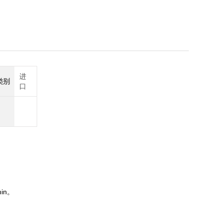
6555
进
类别
口
in。