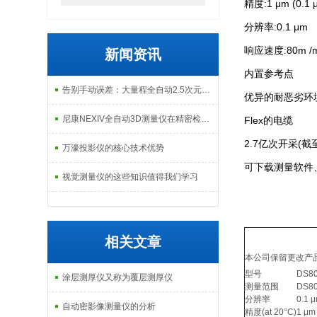
精度:1 μm (0.1
分辨率:0.1 μm
响应速度:80m /m
新闻资讯
内置参考点
告别手动误差：大量程全自动2.5次元测量机如何实现高效精密质检？
优异的耐恶劣环
尼康NEXIV全自动3D测量仪在精密检测中的应用
Flex的电缆
2.7亿次开采(
万濠投影仪的核心技术优势
可下载测量软件、U
视觉测量仪的这些知识值得我们学习
相关文章
本公司保留更改产
型号
DS8
涂层测厚仪又称为覆层测厚仪
测量范围
DS80
分辨率
0.1 
自动密影像测量仪的分析
精度(at 20°C)
1 μm