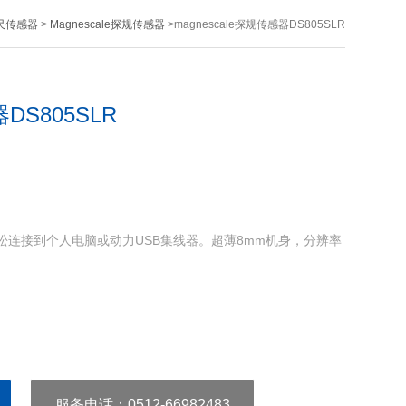
磁尺传感器
>
Magnescale探规传感器
>magnescale探规传感器DS805SLR
器DS805SLR
SLR轻松连接到个人电脑或动力USB集线器。超薄8mm机身，分辨率
m （0.5 μm分辨率）
服务电话
：0512-66982483