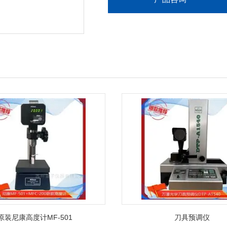
响应速度:80m /min
原装尼康高度计MF-501
刀具预调仪