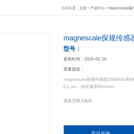
当前位置：
主页
>
产品中心
>
Magnescale
magnescale探规传感
型号：
更新时间：2025-02-10
简要描述：
magnescale探规传感器DS805
0.1 μm，响应速度80m/min。
测量范围:5毫米
精度:1 μm （0.1 μm分辨率），1.5 μ
分辨率:0.1 μm
产品咨询