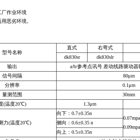
工厂作业环境
适用恶劣环境。
直式
右弯式
型号名称
dk830sr
dk830slr
输出
a/b/
参考点讯号 差动线路驱动
信号间隔
80
μ
m
分辨率
0.1
μ
m
量测范围
30mm
度
(
温度
20
℃
)
1.3
μ
m
向下：
0.7
±
0.35n
0.07mp
测力
(
温度
20
℃
)
侧向：
0.6
±
0.35 n
0.09mp
向上：
0.5
±
0.35n