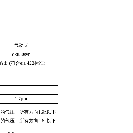
气动式
dk830svr
器输出
(
符合
eia-422
标准
)
1.7
μ
m
a
的气压：所有方向
1.9n
以下
a
的气压：所有方向
2.6n
以下