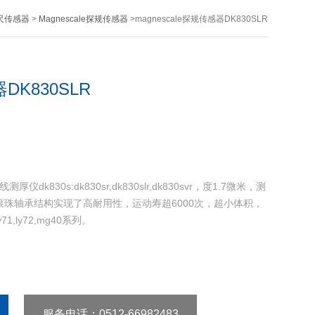
磁尺传感器
>
Magnescale探规传感器
>magnescale探规传感器DK830SLR
器DK830SLR
测厚仪dk830s:dk830sr,dk830slr,dk830svr，度1.7微米，测
过滚珠轴承结构实现了高耐用性，运动寿超6000次，超小体积，
,ly72,mg40系列。
服务电话
：0512-66982483