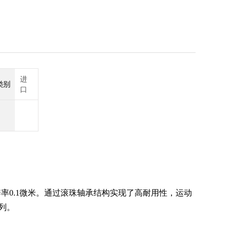
6555
进
类别
口
辨率
0.1
微米。通过滚珠轴承结构实现了高耐用性，运动
列。