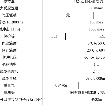
参考点
1
处
(
在轴心运动的
大反应速度
80 m/min
气压驱动
无
震动
(10
2000 hz)
100 m/s
2
耐冲击
(11ms)
1000 m/s
2
保护等
ip53
ip5
作业温度
0
℃
to 50
储存温度
-20
℃
to 60
电源电压
dc +5v
±
5
qu
消耗功率
1 w
线缆长度
*2
2.4m
线缆直径
ø8
0
-0.009
m
重量
*1
大约
70g
量测头
附有碳化物球形，按
可以连接到电子设备部分
)
长
22m