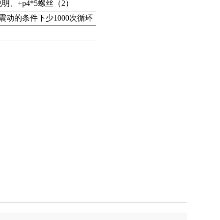
说明、
+p4*5
螺丝（
2
）
震动的条件下少
1000
次循环