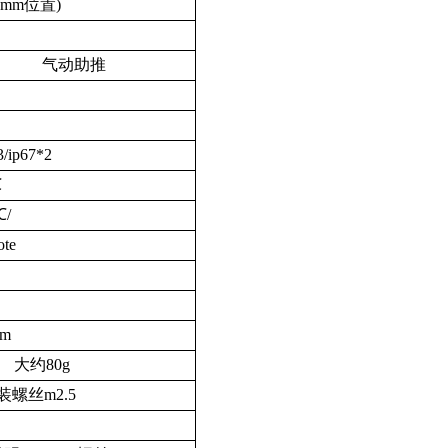
1mm
位置
)
气动助推
3/ip67
*2
℃
℃
/
ote
m
大约
80g
装螺丝
m2.5