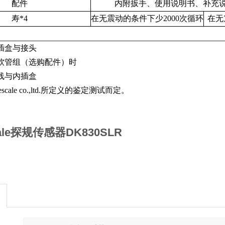
配件
内附扳手、使用说明书、补充
寿
*4
在无震动的条件下少
2000
次循环
在无
内插盒与接头
缩软管组（选购配件）时
缆线与内插盒
cale co.,ltd.
所定义的鉴定测试而定。
cale探规传感器DK830SLR