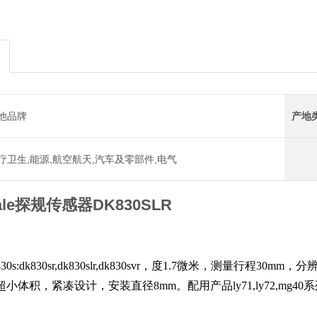
他品牌
产地
疗卫生,能源,航空航天,汽车及零部件,电气
cale探规传感器DK830SLR
30s:dk830sr,dk830slr,dk830svr
，度
1.7
微米，测量行程
30mm
，分
超小体积，紧凑设计，安装直径
8mm
。配用产品
ly71,ly72,mg40
系