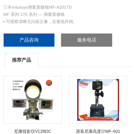
三丰mitutoyo测量显微镜MF-A2017D
MF 系列 176 系列 — 测量显微镜
• 可观察清晰无闪烁正像，且视场开阔。
• 测量度在同类设备中Z高（符合JIS B 7153标准）。
• 使用ML 系列，门为MF 系列设计的高NA物镜（长工作距离型）。
产品咨询
服务电话
• 照明装置（反射／透射） 可选用高亮度LED 灯泡或卤素灯泡。
推荐产品
尼康投影仪V12BDC
原装尼康高度计MF-501