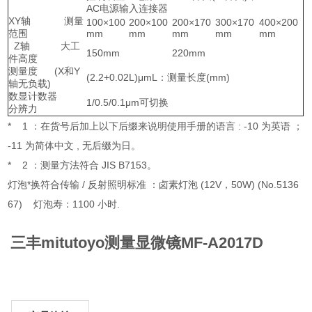
AC电源输入连接器
XY轴 测量
100×100
200×100
200×170
300×170
400×200
范围
mm
mm
mm
mm
mm
Z轴 大工
150mm
220mm
件高度
测量度 (X和Y
(2.2+0.02L)μmL：测量长度(mm)
轴无负载)
数显计数器
1/0.5/0.1μm可切换
分辨力
* 1 ：在货号后加上以下后缀来说明使用手册的语言 : -10 为英语 ；
-11 为简体中文 , 无后缀为日。
* 2 ：测量方法符合 JIS B7153。
灯泡*换符合传输 / 反射照明标准 ：卤素灯泡 (12V，50W) (No.5136
67) 灯泡寿：1100 小时.
三丰mitutoyo测量显微镜MF-A2017D