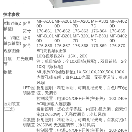
技术参数
MF-A101
MF-A201
MF-A201
MF-A301
MF-A402
X和Y轴(2
货号
0D
0D
7D
7D
0D
轴型)
货号
176-861
176-862
176-863
176-864
176-865
MF-B101
MF-B201
MF-B201
MF-B301
MF-B402
X、Y和Z
货号
0D
0D
7D
7D
0D
轴(3轴型)
货号
176-886
176-867
176-868
176-869
176-870
观察图像
BF(亮视场)/正像
10X(视场数24)，15X，20X
目镜 屈光度调
注：单目筒镜：个10X目镜(标配)，双目筒镜：2个
节
10X目镜(标配)
物镜
ML系列3X物镜(标配),1X,5X,10X,20X,50X,100X
内置孔径光阑，白色LED光源，无亮度调节，冷却
风扇
LED照
反射照明：科勒照明，可调孔径光阑，白色LED光
明装置
源，无调节
控制装置：电源ON/OFF开关(主开关)，100-240V
照明装置
AC电源输入连接器
(二选)
透射照明：远心光学系统，内置孔径光阑，卤素灯
泡(12V,50W)，无亮度调节，冷却风扇
卤素照
反射照明：科勒照明，可调孔径光阑，卤素灯泡(1
明装置
2V,50W),无亮度调节，冷却风扇
控制装置：电源ON/OFF开关(主开关)，100-240V