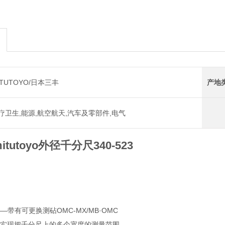
ITUTOYO/日本三丰
产地
疗卫生,能源,航空航天,汽车及零部件,电气
tutoyo外径千分尺340-523
——带有可更换测砧OMC-MX/MB·OMC
，实现把千分尺上的多个宽度的测量范围。