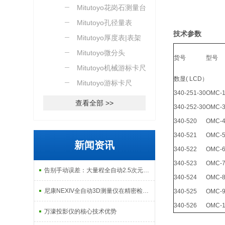
Mitutoyo花岗石测量台
Mitutoyo孔径量表
技术参数
Mitutoyo厚度表|表架
Mitutoyo微分头
货号
型号
Mitutoyo机械游标卡尺
数显( LCD）
Mitutoyo游标卡尺
340-251-30
OMC-
查看全部 >>
340-252-30
OMC-
340-520
OMC-
340-521
OMC-
新闻资讯
340-522
OMC-
340-523
OMC-
告别手动误差：大量程全自动2.5次元测量机如何实现高效精密质检？
340-524
OMC-
尼康NEXIV全自动3D测量仪在精密检测中的应用
340-525
OMC-
340-526
OMC-
万濠投影仪的核心技术优势