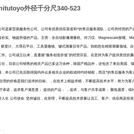
tutoyo外径千分尺340-523
公司是家贸易服务性公司。公司有优质供应渠道和*的售后服务团队，公司所经营的产
真价实、物超所值的产品。主营：全自动影像测量机、对刀仪、
Magnescale
探规、
Ma
、硬度计、大理石平台、工具显微镜、键式测量仪等产品。协助您在精密测量领域、自
工作。公司成立以来，直遵循“服务创造价值”的经营宗旨。在坚持为客户提供质优价
己任，目前公司销售的相关产品已多达万余种，除国产精品外，还包含了来自美国、
展，本公司已先后取得国内外众多相关企业的权或特约经销权，而且*的售后服务为客
合理的价格是我们追求的目标。，在技术上精益求精，不断提高技术水平，努力为客
守承诺，追求客户满意度；
提供的产品；
，追求，与客户共享成果；
聚焦愿景，续
好人生
公司使命
:
坚持诚信，化管理，不断提高技术质量让员工、客户、供应商及投资