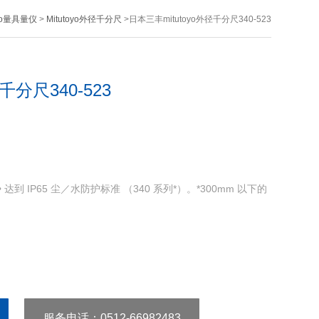
oyo量具量仪
>
Mitutoyo外径千分尺
>日本三丰mitutoyo外径千分尺340-523
千分尺340-523
3• 达到 IP65 尘／水防护标准 （340 系列*）。*300mm 以下的
服务电话
：0512-66982483