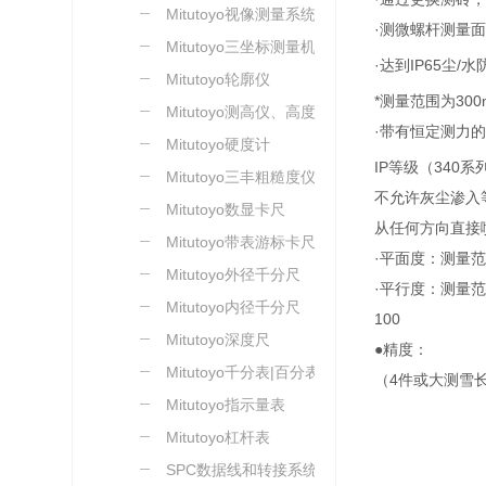
Mitutoyo视像测量系统
·测微螺杆测量
Mitutoyo三坐标测量机
·达到IP65尘/
Mitutoyo轮廓仪
*测量范围为30
Mitutoyo测高仪、高度尺
·带有恒定测力
Mitutoyo硬度计
IP等级（340
Mitutoyo三丰粗糙度仪
不允许灰尘渗入
Mitutoyo数显卡尺
从任何方向直接
Mitutoyo带表游标卡尺
·平面度：测量范
Mitutoyo外径千分尺
·平行度：测量范
Mitutoyo内径千分尺
100
Mitutoyo深度尺
●精度：
Mitutoyo千分表|百分表
（4件或大测雪
Mitutoyo指示量表
Mitutoyo杠杆表
SPC数据线和转接系统