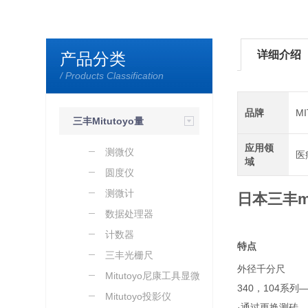
详细介绍
产品分类
/ Products Classification
品牌
M
三丰Mitutoyo量
应用领
具量仪
测微仪
医
域
圆度仪
测微计
日本三丰mi
数据处理器
计数器
​特点
三丰光栅尺
外径千分尺
Mitutoyo尼康工具显微镜
340，104系列
Mitutoyo投影仪
·通过更换测砖