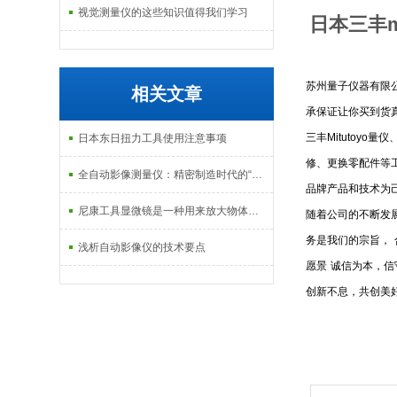
视觉测量仪的这些知识值得我们学习
日本三丰mi
苏州量子仪器有限
相关文章
承保证让你买到货
三丰
Mitutoyo
量仪
日本东日扭力工具使用注意事项
修、更换零配件等
全自动影像测量仪：精密制造时代的“数字眼睛“
品牌产品和技术为
尼康工具显微镜是一种用来放大物体的光学仪器
随着公司的不断发
务是我们的宗旨，
浅析自动影像仪的技术要点
愿景
诚信为本，信
创新不息，共创美