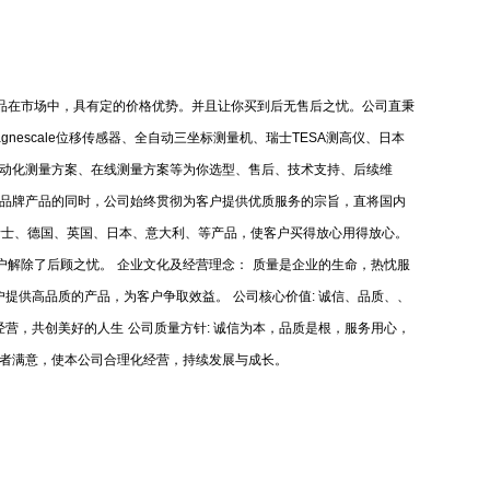
品在市场中，具有定的价格优势。并且让你买到后无售后之忧。公司直秉
gnescale
位移传感器、全自动三坐标测量机、瑞士
TESA
测高仪、日本
动化测量方案、在线测量方案等为你选型、售后、技术支持、后续维
廉品牌产品的同时，公司始终贯彻为客户提供优质服务的宗旨，直将国内
瑞士、德国、英国、日本、意大利、等产品，使客户买得放心用得放心。
户解除了后顾之忧。
企业文化及经营理念：
质量是企业的生命，热忱服
户提供高品质的产品，为客户争取效益。
公司核心价值
:
诚信、品质、、
经营，共创美好的人生
公司质量方针
:
诚信为本，品质是根，服务用心，
者满意，使本公司合理化经营，持续发展与成长。