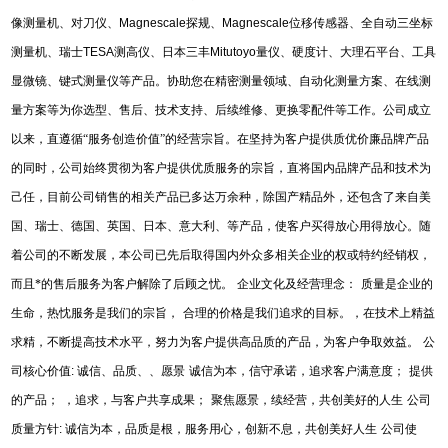
像测量机、对刀仪、
Magnescale
探规、
Magnescale
位移传感器、全自动三坐标
测量机、瑞士
TESA
测高仪、日本三丰
Mitutoyo
量仪、硬度计、大理石平台、工具
显微镜、键式测量仪等产品。协助您在精密测量领域、自动化测量方案、在线测
量方案等为你选型、售后、技术支持、后续维修、更换零配件等工作。公司成立
以来，直遵循“服务创造价值”的经营宗旨。在坚持为客户提供质优价廉品牌产品
的同时，公司始终贯彻为客户提供优质服务的宗旨，直将国内品牌产品和技术为
己任，目前公司销售的相关产品已多达万余种，除国产精品外，还包含了来自美
国、瑞士、德国、英国、日本、意大利、等产品，使客户买得放心用得放心。随
着公司的不断发展，本公司已先后取得国内外众多相关企业的权或特约经销权，
而且*的售后服务为客户解除了后顾之忧。
企业文化及经营理念：
质量是企业的
生命，热忱服务是我们的宗旨，
合理的价格是我们追求的目标。，在技术上精益
求精，不断提高技术水平，努力为客户提供高品质的产品，为客户争取效益。
公
司核心价值
:
诚信、品质、、愿景
诚信为本，信守承诺，追求客户满意度；
提供
的产品；
，追求，与客户共享成果；
聚焦愿景，续经营，共创美好的人生
公司
质量方针
:
诚信为本，品质是根，服务用心，创新不息，共创美好人生
公司使