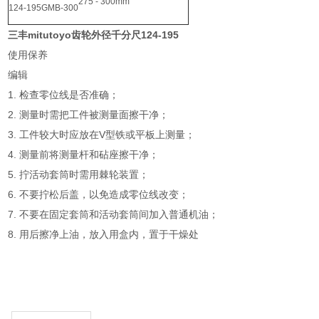
275 - 300mm
124-195
GMB-300
三丰mitutoyo齿轮外径千分尺124-195
使用保养
编辑
1. 检查零位线是否准确；
2. 测量时需把工件被测量面擦干净；
3. 工件较大时应放在V型铁或平板上测量；
4. 测量前将测量杆和砧座擦干净；
5. 拧活动套筒时需用棘轮装置；
6. 不要拧松后盖，以免造成零位线改变；
7. 不要在固定套筒和活动套筒间加入普通机油；
8. 用后擦净上油，放入用盒内，置于干燥处