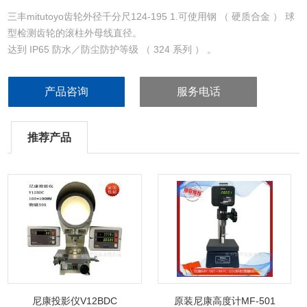
三丰mitutoyo齿轮外径千分尺124-195 1.可使用钢 （ 硬质合金 ） 球
型检测齿轮的滚柱外母线直径。
达到 IP65 防水／防尘防护等级 （ 324 系列 ） 。
选择不同的可更换球型测砧 — 测微螺杆测量面型，可测量不同模数
的齿轮 （ 0.5 - 5.25 ） 。
产品咨询
服务电话
推荐产品
尼康投影仪V12BDC
原装尼康高度计MF-501