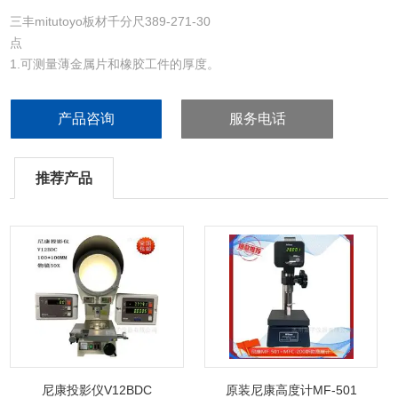
三丰mitutoyo板材千分尺389-271-30
点
1.可测量薄金属片和橡胶工件的厚度。
2.棘轮锁定装置可保持恒定测力。
3.带有个基准杆 （不包括 25mm 型）。
产品咨询
服务电话
4.达到 IP65 尘／水防护标准 （389 系列*）。
*不包括 389-513。
5.带有个数显计数器（189 系列）。
推荐产品
尼康投影仪V12BDC
原装尼康高度计MF-501