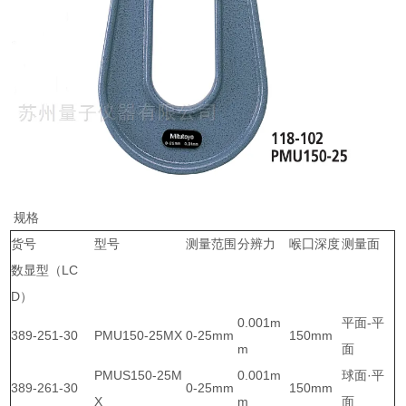
规格
货号
型号
测量范围
分辨力
喉囗深度
测量面
数显型（LC
D）
0.001m
平面-平
389-251-30
PMU150-25MX
0-25mm
150mm
m
面
PMUS150-25M
0.001m
球面·平
389-261-30
0-25mm
150mm
X
m
面