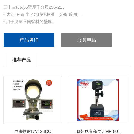
三丰mitutoyo壁厚千分尺295-215
• 达到 IP65 尘／水防护标准 （395 系列）。
• 用于测量不同管材的壁厚。
• 管材千分尺有两种测量面 （硬质合金）
组合方式：球面- 平面型和球面- 球面型。
产品咨询
服务电话
• 圆柱型测砧 （垂直）。
• 棘轮锁定装置可保持恒定测力。
• 带有SPC 数据输出（395 系列）。
推荐产品
• 带有数显计数器（295 系列）
尼康投影仪V12BDC
原装尼康高度计MF-501