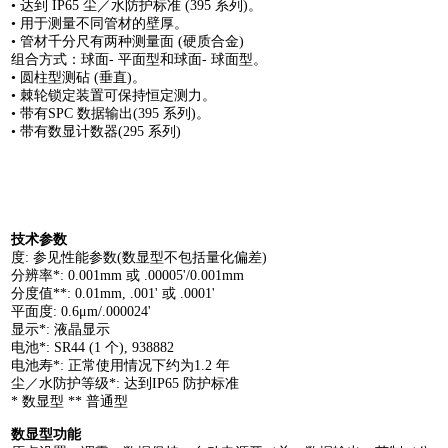
• 达到 IP65 尘／水防护标准 (395 系列)。
• 用于测量不同管材的壁厚。
• 管材千分尺有两种测量面 (硬质合金)
组合方式：球面- 平面型和球面- 球面型。
• 圆柱型测砧 (垂直)。
• 棘轮锁定装置可保持恒定测力。
• 带有SPC 数据输出(395 系列)。
• 带有数显计数器(295 系列)
技术参数
度: 参见性能参数(数显型不包括量化偏差)
分辨率*: 0.001mm 或 .00005'/0.001mm
分度值**: 0.01mm, .001' 或 .0001'
平面度: 0.6μm/.000024'
显示*: 液晶显示
电池*: SR44 (1 个), 938882
电池寿*: 正常使用情况下约为1.2 年
尘／水防护等级*: 达到IP65 防护标准
* 数显型 ** 普通型
数显型功能