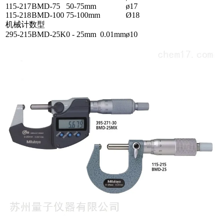
115-217
BMD-75
50-75mm
ø17
115-218
BMD-100
75-100mm
Ø18
机械计数型
295-215
BMD-25K
0 - 25mm
0.01mm
ø10