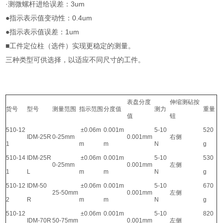
·测微螺杆进给误差：3um
●指示表示值变动性：0.4um
●指示表示值误差：1um
■工件定位柱（选件）实现更稳定的测量。
三种类型可供选择，以适应不同尺寸的工件。
表盘分度
伸缩测砧按
货号
型号
测量范围
指示范围
分度值
测力
重量
值
钮
510-12
±0.06m
0.001m
5-10
520
IDM-25R
0-25mm
0.001mm
右侧
1
m
m
N
g
510-14
IDM-25R
±0.06m
0.001m
5-10
530
0-25mm
0.001mm
左侧
1
L
m
m
N
g
510-12
IDM-50
±0.06m
0.001m
5-10
670
25-50mm
0.001mm
左侧
2
R
m
m
N
g
510-12
±0.06m
0.001m
5-10
820
IDM-70R
50-75mm
0.001mm
左侧