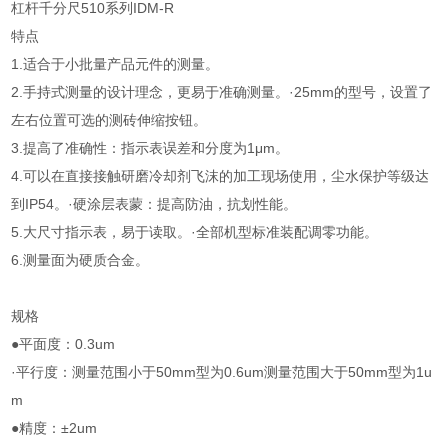
杠杆千分尺510系列IDM-R
特点
1.适合于小批量产品元件的测量。
2.手持式测量的设计理念，更易于准确测量。·25mm的型号，设置了
左右位置可选的测砖伸缩按钮。
3.提高了准确性：指示表误差和分度为1μm。
4.可以在直接接触研磨冷却剂飞沫的加工现场使用，尘水保护等级达
到IP54。·硬涂层表蒙：提高防油，抗划性能。
5.大尺寸指示表，易于读取。·全部机型标准装配调零功能。
6.测量面为硬质合金。
规格
●平面度：0.3um
·平行度：测量范围小于50mm型为0.6um测量范围大于50mm型为1u
m
●精度：±2um