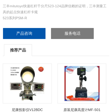
三丰mitutoyo快速杠杆千分尺523-124品牌信赖的证明，三丰测量工
具的起点快速杠杆卡规
523系列PSM-R
适合于大批量产品的测量。
台架式测量的设计理念，更易于准确测量。：指示表误差和分度值为
产品咨询
服务电话
1um。
达到IP54尘/水防护等级。
硬涂层表蒙：提高防油，抗划性能。
推荐产品
尼康投影仪V12BDC
原装尼康高度计MF-501