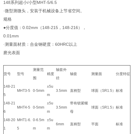
148系列超小/小型MHT-5/6.5
·微型测微头，安装于机械设备上节省空间。
规格
●分度值：0.02mm（148-215，148-216），
0.01mm
·测量面材质：合金钢硬度：60HRC以上
磨光表面
测量范
轴套外
货号
型号
精度
轴套
测量面
分度特征
围
径
148-21
±5u
MHT3-5
0-5mm
3.5mm
直柄型
球面（SR1.5）
标准
5
m
148-21
±5u
带有锁紧螺
MHT4-5
0-5mm
3.5mm
球面（SR1.5）
标准
6
m
母
148-20
MHT1-6.
0-6.5m
±5u
6mm
直柄型
平面
标准
1
5
m
m