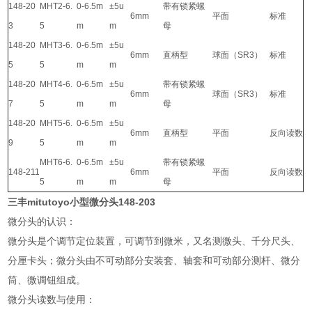
148-20
MHT2-6.
0-6.5m
±5u
带有锁紧螺
6mm
平面
标准
3
5
m
m
母
148-20
MHT3-6.
0-6.5m
±5u
6mm
直柄型
球面（SR3）
标准
5
5
m
m
148-20
MHT4-6.
0-6.5m
±5u
带有锁紧螺
6mm
球面（SR3）
标准
7
5
m
m
母
148-20
MHT5-6.
0-6.5m
±5u
6mm
直柄型
平面
反向读数
9
5
m
m
MHT6-6.
0-6.5m
±5u
带有锁紧螺
148-211
6mm
平面
反向读数
5
m
m
母
三丰mitutoyo小型微分头148-203
微分头的认识：
微分头是个调节定位装置，可调节到微米，又名测微头、千分尺头、
分厘卡头；微分头由不可动部分安装套、轴套和可动部分测杆、微分
筒、微调钮组成。
微分头读数与使用：