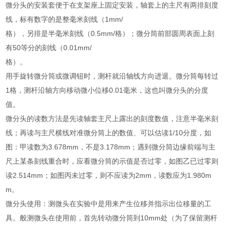
微分头的安装套便于在支架座上固定安装，轴套上的主尺有两排刻度
线，标有数字的是整毫米刻线（1mm/
格），另排是半毫米刻线（0.5mm/格）；微分筒前部圆周表面上刻
有50等分的刻线（0.01mm/
格）。
用手旋转微分筒或微调钮时，测杆就沿轴线方向进退。微分筒每转过
1格，测杆沿轴方向移动微小位移0.01毫米，这也叫微分头的分度
值。
微分头的读数方法是先读轴套主尺上露出的刻度数值，注意半毫米刻
线；再读与主尺横线对准微分筒上的数值、可以估读1/10分度，如
图：甲读数为3.678mm，不是3.178mm；遇到微分筒边缘前端与主
尺上某条刻线重合时，应看微分筒的示值是否过零，如图乙已过零则
读2.514mm；如图丙未过零，则不应读为2mm，读数应为1.980m
m。
微分头使用：测微头在实验中是用来产生位移并指示出位移量的工
具。般测微头在使用前，首先转动微分筒到10mm处（为了保留测杆