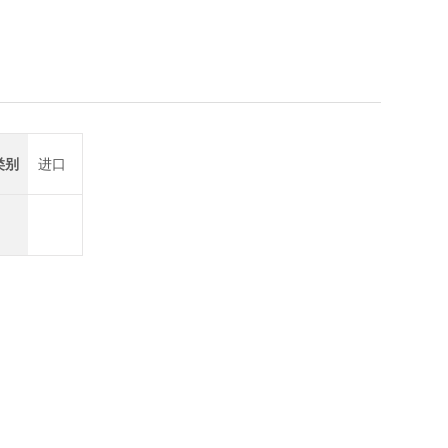
6555
类别
进口