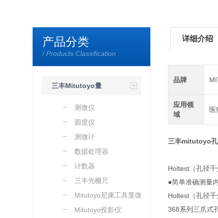
详细介绍
产品分类
/ Products Classification
品牌
M
三丰Mitutoyo量
应用领
具量仪
测微仪
医
域
圆度仪
测微计
三丰mitutoyo
数据处理器
计数器
Holtest（孔径
三丰光栅尺
●简单准确测量
Mitutoyo尼康工具显微镜
Holtest（孔径
368系列三爪式
Mitutoyo投影仪