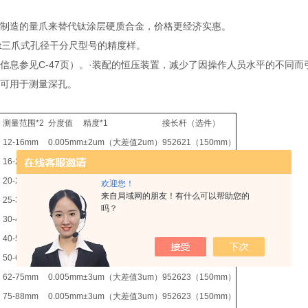
钢制造的量爪来替代钛涂层硬质合金，价格更经济实惠。
test三爪式孔径干分尺型号的精度样。
细信息参见C-47页）。·装配的恒压装置，减少了因操作人员水平的不同
）可用于测量深孔。
测量范围*2
分度值
精度*1
接长杆（选件）
12-16mm
0.005mm
±2um（大差值2um）
952621（150mm）
16-20mm
0.005mm
±2um（大差值2um）
952621（150mm）
20-25mm
0.005mm
±3um（大差值3um）
952622（150mm）
欢迎您！
来自局域网的朋友！有什么可以帮助您的
25-30mm
0.005mm
±3um（大差值3um）
952622（150mm）
吗？
30-40mm
0.005mm
±3um（大差值3um）
952622（150mm）
40-50mm
0.005mm
±3um（大差值3um）
952622（150mm）
50-63mm
0.005mm
±3um（大差值3um）
952623（150mm）
62-75mm
0.005mm
±3um（大差值3um）
952623（150mm）
75-88mm
0.005mm
±3um（大差值3um）
952623（150mm）