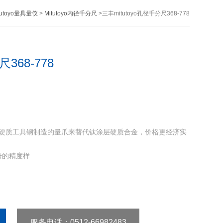
utoyo量具量仪
>
Mitutoyo内径千分尺
>三丰mitutoyo孔径千分尺368-778
368-778
778采用硬质工具钢制造的量爪来替代钛涂层硬质合金，价格更经济实
型号的精度样
服务电话
：0512-66982483