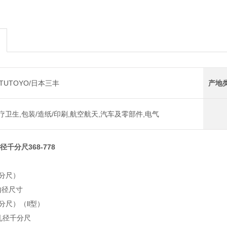
ITUTOYO/日本三丰
产地
疗卫生,包装/造纸/印刷,航空航天,汽车及零部件,电气
孔径千分尺368-778
千分尺）
内径尺寸
千分尺）（ll型）
孔径千分尺