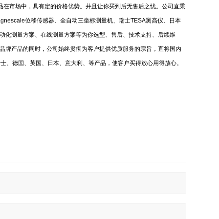
品在市场中，具有定的价格优势。并且让你买到后无售后之忧。公司直秉
gnescale
位移传感器、全自动三坐标测量机、瑞士
TESA
测高仪、日本
动化测量方案、在线测量方案等为你选型、售后、技术支持、后续维
廉品牌产品的同时，公司始终贯彻为客户提供优质服务的宗旨，直将国内
瑞士、德国、英国、日本、意大利、等产品，使客户买得放心用得放心。