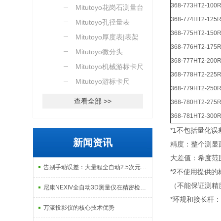
368-773
HT2-100
Mitutoyo花岗石测量台
368-774
HT2-125
Mitutoyo孔径量表
368-775
HT2-150
Mitutoyo厚度表|表架
368-776
HT2-175
Mitutoyo微分头
368-777
HT2-200
Mitutoyo机械游标卡尺
368-778
HT2-225
Mitutoyo游标卡尺
368-779
HT2-250
查看全部 >>
368-780
HT2-275R
368-781
HT2-300
*1不包括量化误
新闻资讯
精度：整个测显
大差值：希度范
告别手动误差：大量程全自动2.5次元测量机如何实现高效精密质检？
*2不使用提供
（不能保证测精
尼康NEXIV全自动3D测量仪在精密检测中的应用
*环规和接长杆
万濠投影仪的核心技术优势