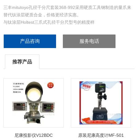
三丰mitutoyo孔径千分尺套装368-992采用硬质工具钢制造的量爪来
替代钛涂层硬质合金，价格更经济实惠。
与钛涂层Holtest三爪式孔径干分尺型号的精度样
产品咨询
服务电话
推荐产品
尼康投影仪V12BDC
原装尼康高度计MF-501