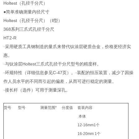
Holtest（孔径千分尺）
●简单准确测量内径尺寸
Holtest（孔径千分尺）（ll型）
368系列三爪式孔径千分尺
HT2-R
·采用硬质工具钢制造的量爪来替代钛涂层硬质合金，价格更经济实
惠。
·与钛涂层Holtest三爪式孔径干分尺型号的精度样。
·环规特性（详细信息参见C-47页）。·装配的恒压装置，减少了因操
作人员水平的不同而引起的偏差，从而可进行稳定的测量。
·接长杆（选件）可用于测量深孔。
货号
型号
测量范围*
分度值
套装内容
本体
12-16mm1个
16-20mm 1个