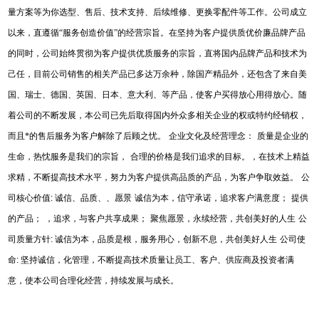
量方案等为你选型、售后、技术支持、后续维修、更换零配件等工作。公司成立
以来，直遵循“服务创造价值”的经营宗旨。在坚持为客户提供质优价廉品牌产品
的同时，公司始终贯彻为客户提供优质服务的宗旨，直将国内品牌产品和技术为
己任，目前公司销售的相关产品已多达万余种，除国产精品外，还包含了来自美
国、瑞士、德国、英国、日本、意大利、等产品，使客户买得放心用得放心。随
着公司的不断发展，本公司已先后取得国内外众多相关企业的权或特约经销权，
而且*的售后服务为客户解除了后顾之忧。
企业文化及经营理念：
质量是企业的
生命，热忱服务是我们的宗旨，
合理的价格是我们追求的目标。，在技术上精益
求精，不断提高技术水平，努力为客户提供高品质的产品，为客户争取效益。
公
司核心价值
:
诚信、品质、、愿景
诚信为本，信守承诺，追求客户满意度；
提供
的产品；
，追求，与客户共享成果；
聚焦愿景，永续经营，共创美好的人生
公
司质量方针
:
诚信为本，品质是根，服务用心，创新不息，共创美好人生
公司使
命
:
坚持诚信，化管理，不断提高技术质量让员工、客户、供应商及投资者满
意，使本公司合理化经营，持续发展与成长。