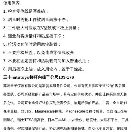
使用保养
1. 检查零位线是否准确；
2. 测量时需把工件被测量面擦干净；
3. 工件较大时应放在V型铁或平板上测量；
4. 测量前将测量杆和砧座擦干净；
5. 拧活动套筒时需用棘轮装置；
6. 不要拧松后盖，以免造成零位线改变；
7. 不要在固定套筒和活动套筒间加入普通机油；
8. 用后擦净上油，放入用盒内，置于干燥处。
三丰mitutoyo接杆内径千分尺133-176
苏州量子仪器有限公司是家贸易服务性公司。公司有优质供应渠道和*的售后服
务团队，公司所经营的产品在市场中，具有定的价格优势。并且让你买到后无售
后之忧。公司直秉承保证让你买到货真价实、物超所值的产品。主营：全自动影
像测量机、对刀仪、
Magnescale
探规、
Magnescale
位移传感器、全自动三坐标
测量机、瑞士
TESA
测高仪、日本三丰
Mitutoyo
量仪、硬度计、大理石平台、工具
显微镜、键式测量仪等产品。协助您在精密测量领域、自动化测量方案、在线测