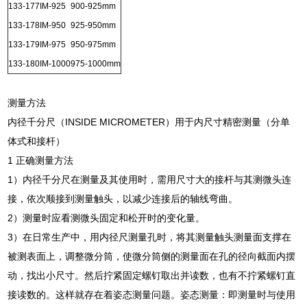
133-177
IM-925
900-925mm
133-178
IM-950
925-950mm
133-179
IM-975
950-975mm
133-180
IM-1000
975-1000mm
测量方法
内径千分尺（INSIDE MICROMETER）用于内尺寸精密测量（分单
体式和接杆）
1 正确测量方法
1）内径千分尺在测量及其使用时，需用尺寸大的接杆与其测微头连
接，依次顺接到测量触头，以减少连接后的轴线弯曲。
2）测量时应看测微头固定和松开时的变化量。
3）在日常生产中，用内径尺测量孔时，将其测量触头测量面支撑在
被测表面上，调整微分筒，使微分筒侧的测量面在孔的径向截面内摆
动，找出小尺寸。然后拧紧固定螺钉取出并读数，也有不拧紧螺钉直
接读数的。这样就存在着姿态测量问题。姿态测量：即测量时与使用