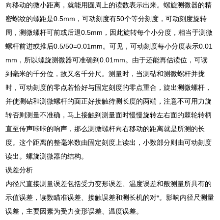
向移动的微小距离，就能用圆周上的读数表示出来。螺旋测微器的精
密螺纹的螺距是0.5mm，可动刻度有50个等分刻度，可动刻度旋转
周，测微螺杆可前或后退0.5mm，因此旋转每个小分度，相当于测微
螺杆前进或推后0.5/50=0.01mm。可见，可动刻度每小分度表示0.01
mm，所以螺旋测微器可准确到0.01mm。由于还能再估读位，可读
到毫米的千分位，故又名千分尺。测量时，当测砧和测微螺杆并拢
时，可动刻度的零点若恰好与固定刻度的零点重合，旋出测微螺杆，
并使测砧和测微螺杆的面正好接触待测长度的两端，注意不可用力旋
转否则测量不准确，马上接触到测量面时慢慢旋转左右面的棘轮转柄
直至传声咔咔的响声，那么测微螺杆向右移动的距离就是所测的长
度。这个距离的整毫米数由固定刻度上读出，小数部分则由可动刻度
读出。螺旋测微器的结构。
误差分析
内径尺直接测量误差包括受力变形误差、温度误差和般测量所具有的
示值误差，读数瞄准误差、接触误差和测长机的对*。影响内径尺测量
误差，主要因素为受力变形误差、温度误差。