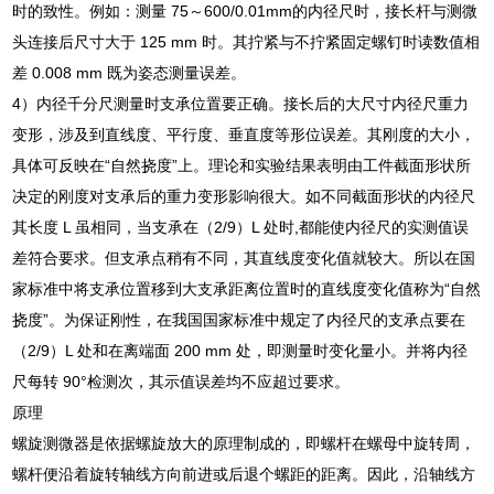
时的致性。例如：测量 75～600/0.01mm的内径尺时，接长杆与测微
头连接后尺寸大于 125 mm 时。其拧紧与不拧紧固定螺钉时读数值相
差 0.008 mm 既为姿态测量误差。
4）内径千分尺测量时支承位置要正确。接长后的大尺寸内径尺重力
变形，涉及到直线度、平行度、垂直度等形位误差。其刚度的大小，
具体可反映在“自然挠度”上。理论和实验结果表明由工件截面形状所
决定的刚度对支承后的重力变形影响很大。如不同截面形状的内径尺
其长度 L 虽相同，当支承在（2/9）L 处时,都能使内径尺的实测值误
差符合要求。但支承点稍有不同，其直线度变化值就较大。所以在国
家标准中将支承位置移到大支承距离位置时的直线度变化值称为“自然
挠度”。为保证刚性，在我国国家标准中规定了内径尺的支承点要在
（2/9）L 处和在离端面 200 mm 处，即测量时变化量小。并将内径
尺每转 90°检测次，其示值误差均不应超过要求。
原理
螺旋测微器是依据螺旋放大的原理制成的，即螺杆在螺母中旋转周，
螺杆便沿着旋转轴线方向前进或后退个螺距的距离。因此，沿轴线方