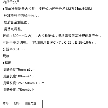
内径千分尺
●简单准确测量内径尺寸接杆式内径千分尺133系列单杆型IM
·标准单杆型内径千分尺。
·硬质合金测量面。
·需基点调整。
环规（300mm以内），内径检测规，量块套装等基准规配备齐全，
可用于基点调整。（详细信息参见C-47，C-26，E-15~18页）。
分辨率0.01mm
规格
●精度
测量长度75mm ±3um
测量长度100mm±4um
测量长度125·150mm ±5um
测量长度175mm以上
货号
型号
测量范围