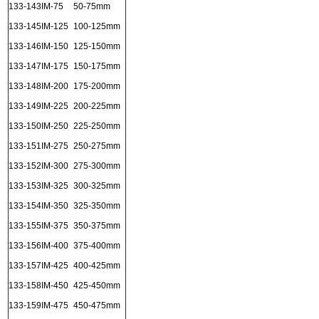
133-143
IM-75
50-75mm
133-145
IM-125
100-125mm
133-146
IM-150
125-150mm
133-147
IM-175
150-175mm
133-148
IM-200
175-200mm
133-149
IM-225
200-225mm
133-150
IM-250
225-250mm
133-151
IM-275
250-275mm
133-152
IM-300
275-300mm
133-153
IM-325
300-325mm
133-154
IM-350
325-350mm
133-155
IM-375
350-375mm
133-156
IM-400
375-400mm
133-157
IM-425
400-425mm
133-158
IM-450
425-450mm
133-159
IM-475
450-475mm