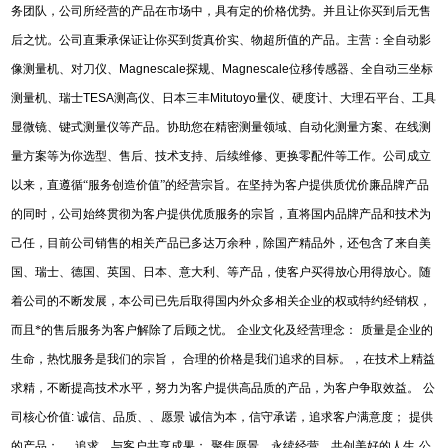
务团队，公司所经营的产品在市场中，具有定的价格优势。并且让你买到后无售
后之忧。公司直秉承保证让你买到货真价实、物超所值的产品。主营：全自动影
像测量机、对刀仪、
Magnescale
探规、
Magnescale
位移传感器、全自动三坐标
测量机、瑞士
TESA
测高仪、日本三丰
Mitutoyo
量仪、硬度计、大理石平台、工具
显微镜、键式测量仪等产品。协助您在精密测量领域、自动化测量方案、在线测
量方案等为你选型、售后、技术支持、后续维修、更换零配件等工作。公司成立
以来，直遵循“服务创造价值”的经营宗旨。在坚持为客户提供质优价廉品牌产品
的同时，公司始终贯彻为客户提供优质服务的宗旨，直将国内品牌产品和技术为
己任，目前公司销售的相关产品已多达万余种，除国产精品外，还包含了来自美
国、瑞士、德国、英国、日本、意大利、等产品，使客户买得放心用得放心。随
着公司的不断发展，本公司已先后取得国内外众多相关企业的权或特约经销权，
而且*的售后服务为客户解除了后顾之忧。
企业文化及经营理念：
质量是企业的
生命，热忱服务是我们的宗旨，
合理的价格是我们追求的目标。，在技术上精益
求精，不断提高技术水平，努力为客户提供高品质的产品，为客户争取效益。
公
司核心价值
:
诚信、品质、、愿景
诚信为本，信守承诺，追求客户满意度；
提供
的产品；
，追求，与客户共享成果；
聚焦愿景，永续经营，共创美好的人生
公