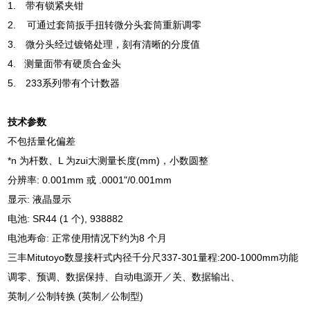
1.
带有锁紧夹钳
2. 可通过套筒扳手扭转微分头套筒重新调零
3. 微分头经过镀铬处理，刻有清晰的分度值
4. 测量面带有硬质合金头
5. 233系列带有个计数器
技术参数
不包括量化偏差
*n 为杆数、L 为zui大测量长度(mm)，小数圆整
分辨率: 0.001mm 或 .0001"/0.001mm
显示: 液晶显示
电池: SR44 (1 个), 938882
电池寿命: 正常使用情况下约为8 个月
三丰Mitutoyo数显接杆式内径千分尺337-301量程:200-1000mm功能
调零、预调、数据保持、自动电源开／关、数据输出、
英制／公制转换 (英制／公制型)