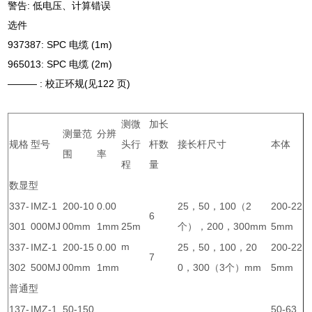
警告: 低电压、计算错误
选件
937387: SPC 电缆 (1m)
965013: SPC 电缆 (2m)
——— : 校正环规(见122 页)
测微
加长
测量范
分辨
规格
型号
头行
杆数
接长杆尺寸
本体
围
率
程
量
数显型
337-
IMZ-1
200-10
0.00
25，50，100（2
200-22
6
301
000MJ
00mm
1mm
25m
个），200，300mm
5mm
m
337-
IMZ-1
200-15
0.00
25，50，100，20
200-22
7
302
500MJ
00mm
1mm
0，300（3个）mm
5mm
普通型
137-
IMZ-1
50-150
50-63