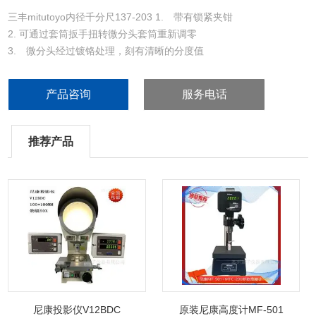
三丰mitutoyo内径千分尺137-203 1. 带有锁紧夹钳
2. 可通过套筒扳手扭转微分头套筒重新调零
3. 微分头经过镀铬处理，刻有清晰的分度值
4. 测量面带有硬质合金头
产品咨询
服务电话
推荐产品
尼康投影仪V12BDC
原装尼康高度计MF-501