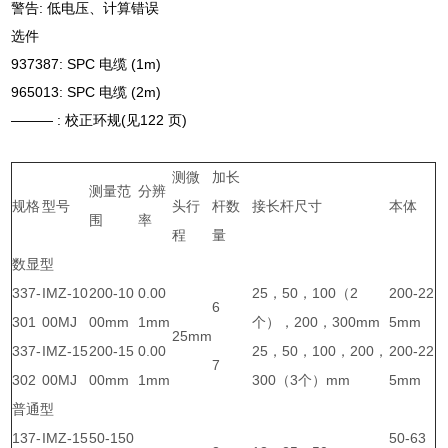
警告: 低电压、计算错误
选件
937387: SPC 电缆 (1m)
965013: SPC 电缆 (2m)
——— : 校正环规(见122 页)
测微
加长
测量范
分辨
规格
型号
头行
杆数
接长杆尺寸
本体
围
率
程
量
数显型
337-
IMZ-10
200-10
0.00
25，50，100（2
200-22
6
301
00MJ
00mm
1mm
个），200，300mm
5mm
25mm
337-
IMZ-15
200-15
0.00
25，50，100，200，
200-22
7
302
00MJ
00mm
1mm
300（3个）mm
5mm
普通型
137-
IMZ-15
50-150
50-63