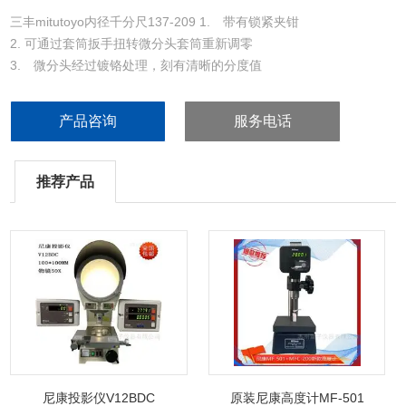
三丰mitutoyo内径千分尺137-209 1. 带有锁紧夹钳
2. 可通过套筒扳手扭转微分头套筒重新调零
3. 微分头经过镀铬处理，刻有清晰的分度值
4. 测量面带有硬质合金头
产品咨询
服务电话
推荐产品
尼康投影仪V12BDC
原装尼康高度计MF-501