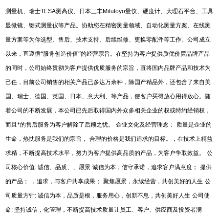
测量机、瑞士
TESA
测高仪、日本三丰
Mitutoyo
量仪、硬度计、大理石平台、工具
显微镜、键式测量仪等产品。协助您在精密测量领域、自动化测量方案、在线测
量方案等为你选型、售后、技术支持、后续维修、更换零配件等工作。公司成立
以来，直遵循“服务创造价值”的经营宗旨。在坚持为客户提供质优价廉品牌产品
的同时，公司始终贯彻为客户提供优质服务的宗旨，直将国内品牌产品和技术为
己任，目前公司销售的相关产品已多达万余种，除国产精品外，还包含了来自美
国、瑞士、德国、英国、日本、意大利、等产品，使客户买得放心用得放心。随
着公司的不断发展，本公司已先后取得国内外众多相关企业的权或特约经销权，
而且*的售后服务为客户解除了后顾之忧。
企业文化及经营理念：
质量是企业的
生命，热忱服务是我们的宗旨，
合理的价格是我们追求的目标。，在技术上精益
求精，不断提高技术水平，努力为客户提供高品质的产品，为客户争取效益。
公
司核心价值
:
诚信、品质、、愿景
诚信为本，信守承诺，追求客户满意度；
提供
的产品；
，追求，与客户共享成果；
聚焦愿景，永续经营，共创美好的人生
公
司质量方针
:
诚信为本，品质是根，服务用心，创新不息，共创美好人生
公司使
命
:
坚持诚信，化管理，不断提高技术质量让员工、客户、供应商及投资者满