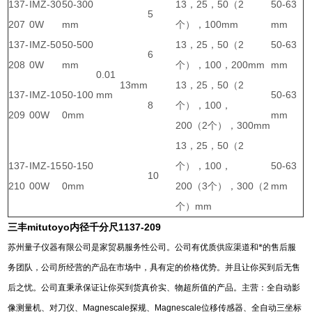
137-
IMZ-30
50-300
13，25，50（2
50-63
5
207
0W
mm
个），100mm
mm
137-
IMZ-50
50-500
13，25，50（2
50-63
6
208
0W
mm
个），100，200mm
mm
0.01
13mm
13，25，50（2
137-
IMZ-10
50-100
mm
50-63
8
个），100，
209
00W
0mm
mm
200（2个），300mm
13，25，50（2
137-
IMZ-15
50-150
个），100，
50-63
10
210
00W
0mm
200（3个），300（2
mm
个）mm
三丰mitutoyo内径千分尺1137-209
苏州量子仪器有限公司是家贸易服务性公司。公司有优质供应渠道和*的售后服
务团队，公司所经营的产品在市场中，具有定的价格优势。并且让你买到后无售
后之忧。公司直秉承保证让你买到货真价实、物超所值的产品。主营：全自动影
像测量机、对刀仪、
Magnescale
探规、
Magnescale
位移传感器、全自动三坐标