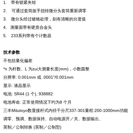
1.
带有锁紧夹钳
2. 可通过套筒扳手扭转微分头套筒重新调零
3. 微分头经过镀铬处理，刻有清晰的分度值
4. 测量面带有硬质合金头
5. 233系列带有个计数器
技术参数
不包括量化偏差
*n 为杆数、L 为zui大测量长度(mm)，小数圆整
分辨率: 0.001mm 或 .0001"/0.001mm
显示: 液晶显示
电池: SR44 (1 个), 938882
电池寿命: 正常使用情况下约为8 个月
三丰Mitutoyo数显接杆式内径千分尺337-301量程:200-1000mm功能
调零、预调、数据保持、自动电源开／关、数据输出、
英制／公制转换 (英制／公制型)