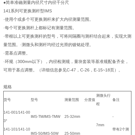
●简单准确测量内径尺寸内径千分尺
141系列可更换测杆型IMS
·使用个或多个可更换测杆来扩大内径测量范围。
·每个可更换测杆上都标记有测量范围。
·带根以上可更换测杆的型号，可将间隔圈与测杆结合起来，实现大测
量范围。·测微头和测杆均经过光滑的镀铭处理。
·需基点调整。
·环规（300mm以下），内径检测规，量块套装等基准规配备齐全，
可用于基点调整。（详细信息参见C-47，C-26，E-15~18页）。
规格
测微头行
货号
型号
测量范围
分度值
备注
程
141-001/141-00
IMS-TM/IMS-TMW
25-32mm
-
3*
7mm
141-101/141-10
带有2个测
IMS-50/IMS-50W
25-50mm