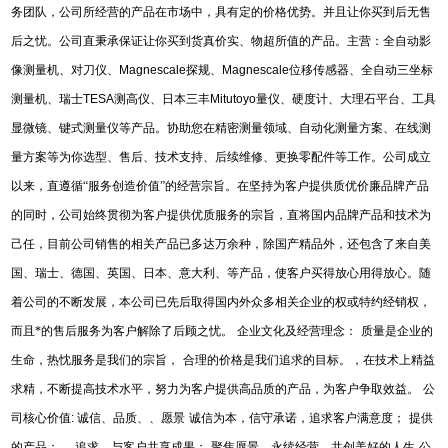
务团队，公司所经营的产品在市场中，具有定的价格优势。并且让你买到后无售
后之忧。公司直秉承保证让你买到货真价实、物超所值的产品。主营：全自动影
像测量机、对刀仪、
Magnescale
探规、
Magnescale
位移传感器、全自动三坐标
测量机、瑞士
TESA
测高仪、日本三丰
Mitutoyo
量仪、硬度计、大理石平台、工具
显微镜、键式测量仪等产品。协助您在精密测量领域、自动化测量方案、在线测
量方案等为你选型、售后、技术支持、后续维修、更换零配件等工作。公司成立
以来，直遵循“服务创造价值”的经营宗旨。在坚持为客户提供质优价廉品牌产品
的同时，公司始终贯彻为客户提供优质服务的宗旨，直将国内品牌产品和技术为
己任，目前公司销售的相关产品已多达万余种，除国产精品外，还包含了来自美
国、瑞士、德国、英国、日本、意大利、等产品，使客户买得放心用得放心。随
着公司的不断发展，本公司已先后取得国内外众多相关企业的权或特约经销权，
而且*的售后服务为客户解除了后顾之忧。
企业文化及经营理念：
质量是企业的
生命，热忱服务是我们的宗旨，
合理的价格是我们追求的目标。，在技术上精益
求精，不断提高技术水平，努力为客户提供高品质的产品，为客户争取效益。
公
司核心价值
:
诚信、品质、、愿景
诚信为本，信守承诺，追求客户满意度；
提供
的产品；
，追求，与客户共享成果；
聚焦愿景，永续经营，共创美好的人生
公