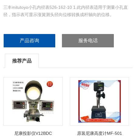
三丰mitutoyo小孔内径表526-162-10 1.此内径表适用于测量小孔直
径，指示表可显示涨簧测头径向位移转换成杆轴向的位移。
2.指针式指示表和防护罩都是可选件，有些指示表和保护罩不能与这
些内径表使用，如想使用型号以外的指示表或者数显指示表，请另外
产品咨询
服务电话
咨询
3.台架选件215-120-10 可有的测量多个小孔
推荐产品
尼康投影仪V12BDC
原装尼康高度计MF-501