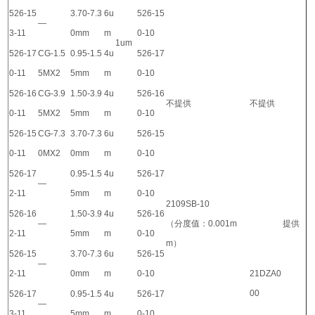
526-15
3.70-7.3
6u
526-15
—
3-11
0mm
m
0-10
1um
526-17
CG-1.5
0.95-1.5
4u
526-17
0-11
5MX2
5mm
m
0-10
526-16
CG-3.9
1.50-3.9
4u
526-16
不提供
不提供
0-11
5MX2
5mm
m
0-10
526-15
CG-7.3
3.70-7.3
6u
526-15
0-11
0MX2
0mm
m
0-10
526-17
0.95-1.5
4u
526-17
—
2-11
5mm
m
0-10
2109SB-10
526-16
1.50-3.9
4u
526-16
—
（分度值：0.001m
提供
2-11
5mm
m
0-10
m）
526-15
3.70-7.3
6u
526-15
—
2-11
0mm
m
0-10
21DZA0
00
526-17
0.95-1.5
4u
526-17
—
3-11
5mm
m
0-10