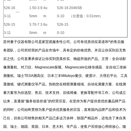
526-16
1.50-3.9
4u
526-16
2046SB
—
3-11
5mm
m
0-10
（分度值：0.01mm）
526-15
3.70-7.3
6u
526-15
3-11
0mm
m
0-10
苏州量子仪器有限公司是家贸易服务性公司。公司有优质供应渠道和*的售后服
务团队，公司所经营的产品在市场中，具有定的价格优势。并且让你买到后无售
后之忧。公司直秉承保证让你买到货真价实、物超所值的产品。主营：全自动影
像测量机、对刀仪、
Magnescale
探规、
Magnescale
位移传感器、全自动三坐标
测量机、瑞士
TESA
测高仪、日本三丰
Mitutoyo
量仪、硬度计、大理石平台、工具
显微镜、键式测量仪等产品。协助您在精密测量领域、自动化测量方案、在线测
量方案等为你选型、售后、技术支持、后续维修、更换零配件等工作。公司成立
以来，直遵循“服务创造价值”的经营宗旨。在坚持为客户提供质优价廉品牌产品
的同时，公司始终贯彻为客户提供优质服务的宗旨，直将国内品牌产品和技术为
己任，目前公司销售的相关产品已多达万余种，除国产精品外，还包含了来自美
国、瑞士、德国、英国、日本、意大利、等产品，使客户买得放心用得放心。随