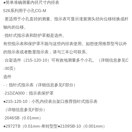
●简单准确测量内径尺寸内径表
526系列用于小孔CG-M
·更适用于小孔直径的测量。指示表可显示涨簧测头径向位移转换成杆
轴向的位移。
·指针式指示表和防护罩都是选件。
有些指示表和保护罩不能与这些内径表使用。如想使用推荐型号以外
的指示表或者数显指示表，请与三丰公司联系。
·台架选件（215-120-10）可有效地测量多个小孔。（详细信息参见C
-30页）
选件
-：指针式指示表（详细信息参见F部分）
·21DZA000：指示表保护罩
●215-120-10：小乳内径表台架口推荐指针式指示表
（详细信息参见F部分）
·2046SB（0.01mm）
●2972TB（0.01mm-单转型型●2109SB-10（0.001mm）