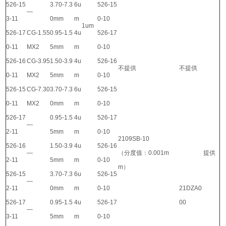
526-15
3.70-7.3
6u
526-15
—
3-11
0mm
m
0-10
1um
526-17
CG-1.55
0.95-1.5
4u
526-17
0-11
MX2
5mm
m
0-10
526-16
CG-3.95
1.50-3.9
4u
526-16
不提供
不提供
0-11
MX2
5mm
m
0-10
526-15
CG-7.30
3.70-7.3
6u
526-15
0-11
MX2
0mm
m
0-10
526-17
0.95-1.5
4u
526-17
—
2-11
5mm
m
0-10
2109SB-10
526-16
1.50-3.9
4u
526-16
—
（分度值：0.001m
提供
2-11
5mm
m
0-10
m）
526-15
3.70-7.3
6u
526-15
—
2-11
0mm
m
0-10
21DZA0
526-17
0.95-1.5
4u
526-17
00
—
3-11
5mm
m
0-10