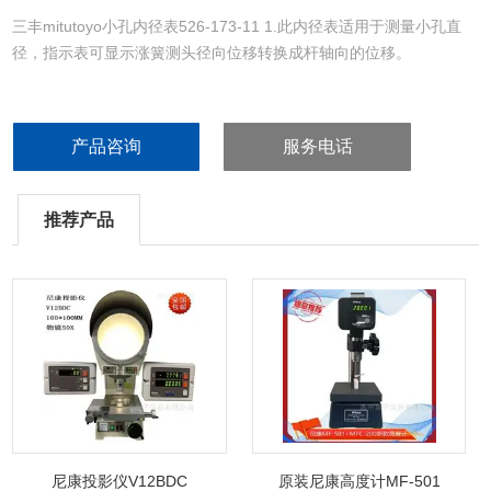
三丰mitutoyo小孔内径表526-173-11 1.此内径表适用于测量小孔直
径，指示表可显示涨簧测头径向位移转换成杆轴向的位移。
2.指针式指示表和防护罩都是可选件，有些指示表和保护罩不能与这
些内径表使用，如想使用型号以外的指示表或者数显指示表，请另外
产品咨询
服务电话
咨询
3.台架选件215-120-10 可有的测量多个小孔
推荐产品
尼康投影仪V12BDC
原装尼康高度计MF-501