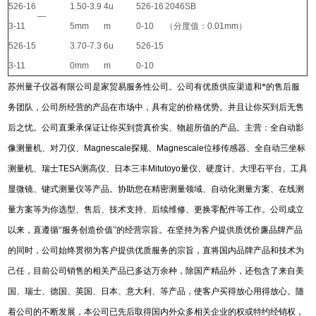
526-16
1.50-3.9
4u
526-16
2046SB
—
3-11
5mm
m
0-10
（分度值：0.01mm）
526-15
3.70-7.3
6u
526-15
3-11
0mm
m
0-10
苏州量子仪器有限公司是家贸易服务性公司。公司有优质供应渠道和*的售后服
务团队，公司所经营的产品在市场中，具有定的价格优势。并且让你买到后无售
后之忧。公司直秉承保证让你买到货真价实、物超所值的产品。主营：全自动影
像测量机、对刀仪、
Magnescale
探规、
Magnescale
位移传感器、全自动三坐标
测量机、瑞士
TESA
测高仪、日本三丰
Mitutoyo
量仪、硬度计、大理石平台、工具
显微镜、键式测量仪等产品。协助您在精密测量领域、自动化测量方案、在线测
量方案等为你选型、售后、技术支持、后续维修、更换零配件等工作。公司成立
以来，直遵循“服务创造价值”的经营宗旨。在坚持为客户提供质优价廉品牌产品
的同时，公司始终贯彻为客户提供优质服务的宗旨，直将国内品牌产品和技术为
己任，目前公司销售的相关产品已多达万余种，除国产精品外，还包含了来自美
国、瑞士、德国、英国、日本、意大利、等产品，使客户买得放心用得放心。随
着公司的不断发展，本公司已先后取得国内外众多相关企业的权或特约经销权，