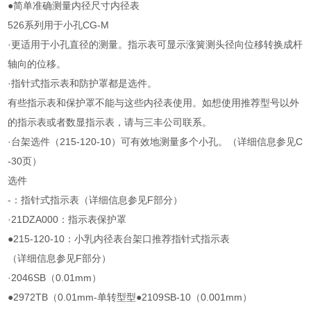
●简单准确测量内径尺寸内径表
526系列用于小孔CG-M
·更适用于小孔直径的测量。指示表可显示涨簧测头径向位移转换成杆
轴向的位移。
·指针式指示表和防护罩都是选件。
有些指示表和保护罩不能与这些内径表使用。如想使用推荐型号以外
的指示表或者数显指示表，请与三丰公司联系。
·台架选件（215-120-10）可有效地测量多个小孔。（详细信息参见C
-30页）
选件
-：指针式指示表（详细信息参见F部分）
·21DZA000：指示表保护罩
●215-120-10：小乳内径表台架口推荐指针式指示表
（详细信息参见F部分）
·2046SB（0.01mm）
●2972TB（0.01mm-单转型型●2109SB-10（0.001mm）