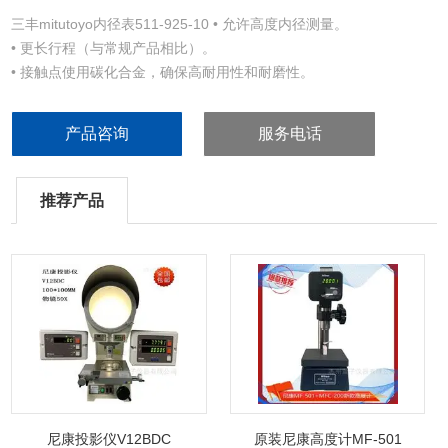
三丰mitutoyo内径表511-925-10 • 允许高度内径测量。
• 更长行程（与常规产品相比）。
• 接触点使用碳化合金，确保高耐用性和耐磨性。
• 使用个带有海绵结构的大握柄来辅助高度测量，有降低50% 的作者
手的热传递。
产品咨询
服务电话
• 可更换垫圈厚度0.5mm（标准附件） 作为标准附件提供以便减少设
定步骤。
推荐产品
尼康投影仪V12BDC
原装尼康高度计MF-501