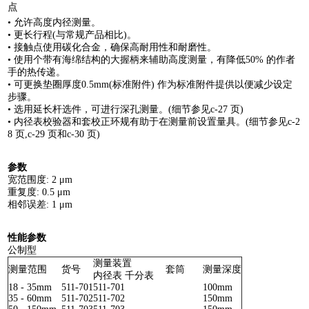
点
• 允许高度内径测量。
• 更长行程(与常规产品相比)。
• 接触点使用碳化合金，确保高耐用性和耐磨性。
• 使用个带有海绵结构的大握柄来辅助高度测量，有降低50% 的作者
手的热传递。
• 可更换垫圈厚度0.5mm(标准附件) 作为标准附件提供以便减少设定
步骤。
• 选用延长杆选件，可进行深孔测量。(细节参见c-27 页)
• 内径表校验器和套校正环规有助于在测量前设置量具。(细节参见c-2
8 页,c-29 页和c-30 页)
参数
宽范围度: 2 μm
重复度: 0.5 μm
相邻误差: 1 μm
性能参数
公制型
测量装置
测量范围
货号
套筒
测量深度
内径表
千分表
18 - 35mm
511-701
511-701
100mm
35 - 60mm
511-702
511-702
150mm