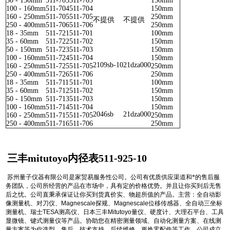
50 - 150mm
511-703
511-703
150mm
100 - 160mm
511-704
511-704
150mm
160 - 250mm
511-705
511-705
250mm
不提供
不提供
250 - 400mm
511-706
511-706
250mm
18 - 35mm
511-721
511-701
100mm
35 - 60mm
511-722
511-702
150mm
50 - 150mm
511-723
511-703
150mm
100 - 160mm
511-724
511-704
150mm
2109sb-10
21dza000
160 - 250mm
511-725
511-705
250mm
250 - 400mm
511-726
511-706
250mm
18 - 35mm
511-711
511-701
100mm
35 - 60mm
511-712
511-702
150mm
50 - 150mm
511-713
511-703
150mm
100 - 160mm
511-714
511-704
150mm
2046sb
21dza000
160 - 250mm
511-715
511-705
250mm
250 - 400mm
511-716
511-706
250mm
三丰mitutoyo内径表511-925-10
苏州量子仪器有限公司是家贸易服务性公司。公司有优质供应渠道和*的售后服
务团队，公司所经营的产品在市场中，具有定的价格优势。并且让你买到后无售
后之忧。公司直秉承保证让你买到货真价实、物超所值的产品。主营：全自动影
像测量机、对刀仪、
Magnescale
探规、
Magnescale
位移传感器、全自动三坐标
测量机、瑞士
TESA
测高仪、日本三丰
Mitutoyo
量仪、硬度计、大理石平台、工具
显微镜、键式测量仪等产品。协助您在精密测量领域、自动化测量方案、在线测
量方案等为你选型、售后、技术支持、后续维修、更换零配件等工作。公司成立