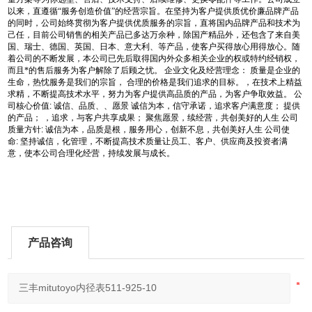
以来，直遵循“服务创造价值”的经营宗旨。在坚持为客户提供质优价廉品牌产品
的同时，公司始终贯彻为客户提供优质服务的宗旨，直将国内品牌产品和技术为
己任，目前公司销售的相关产品已多达万余种，除国产精品外，还包含了来自美
国、瑞士、德国、英国、日本、意大利、等产品，使客户买得放心用得放心。随
着公司的不断发展，本公司已先后取得国内外众多相关企业的权或特约经销权，
而且*的售后服务为客户解除了后顾之忧。
企业文化及经营理念：
质量是企业的
生命，热忱服务是我们的宗旨，
合理的价格是我们追求的目标。，在技术上精益
求精，不断提高技术水平，努力为客户提供高品质的产品，为客户争取效益。
公
司核心价值
:
诚信、品质、、愿景
诚信为本，信守承诺，追求客户满意度；
提供
的产品；
，追求，与客户共享成果；
聚焦愿景，续经营，共创美好的人生
公司
质量方针
:
诚信为本，品质是根，服务用心，创新不息，共创美好人生
公司使
命
:
坚持诚信，化管理，不断提高技术质量让员工、客户、供应商及投资者满
意，使本公司合理化经营，持续发展与成长。
产品咨询