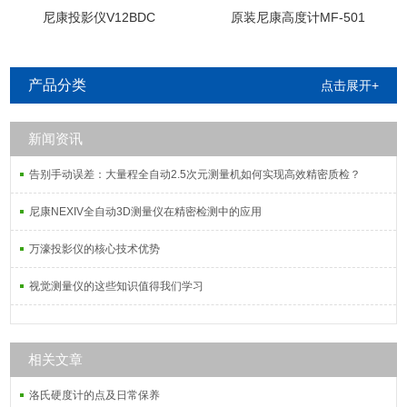
尼康投影仪V12BDC
原装尼康高度计MF-501
产品分类
点击展开+
新闻资讯
告别手动误差：大量程全自动2.5次元测量机如何实现高效精密质检？
尼康NEXIV全自动3D测量仪在精密检测中的应用
万濠投影仪的核心技术优势
视觉测量仪的这些知识值得我们学习
相关文章
洛氏硬度计的点及日常保养