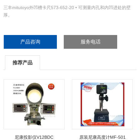
三丰mitutoyo外凹槽卡尺573-652-20 • 可测量内孔和内凹进处的壁
厚。
• 带有SPC 数据输出
产品咨询
服务电话
推荐产品
尼康投影仪V12BDC
原装尼康高度计MF-501