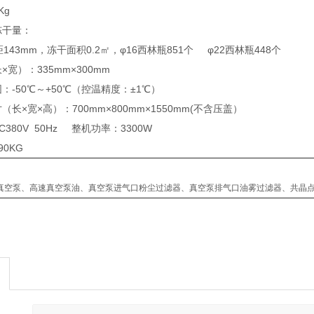
Kg
冻干量：
143mm，冻干面积0.2㎡，φ16西林瓶851个 φ22西林瓶448个
宽）：335mm×300mm
：-50℃～+50℃（控温精度：±1℃）
长×宽×高）：700mm×800mm×1550mm(不含压盖）
380V 50Hz 整机功率：3300W
0KG
真空泵、高速真空泵油、真空泵进气口粉尘过滤器、真空泵排气口油雾过滤器、共晶