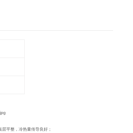
6555
板层平整，冷热量传导良好；