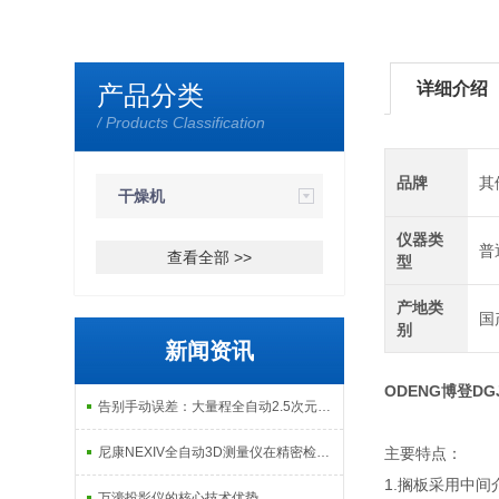
详细介绍
产品分类
/ Products Classification
品牌
其
干燥机
仪器类
普
查看全部 >>
型
产地类
国
别
新闻资讯
ODENG博登DG
告别手动误差：大量程全自动2.5次元测量机如何实现高效精密质检？
尼康NEXIV全自动3D测量仪在精密检测中的应用
主要特点：
1.搁板采用中
万濠投影仪的核心技术优势