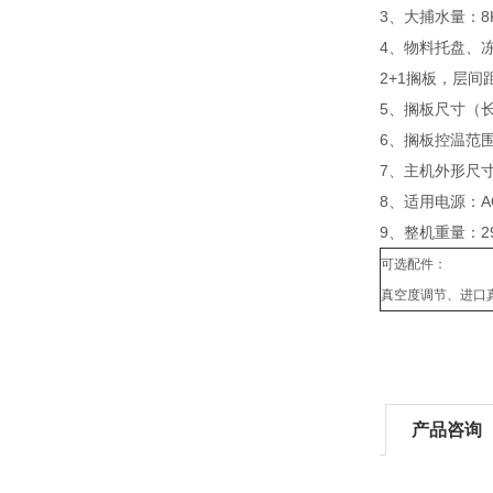
3、大捕水量：8
4、物料托盘、
2+1搁板，层间距
5、搁板尺寸（长×
6、搁板控温范围
7、主机外形尺寸（
8、适用电源：AC
9、整机重量：29
可选配件：
真空度调节、进口
产品咨询