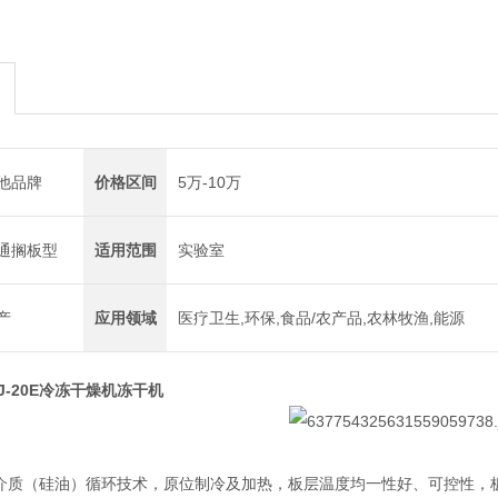
他品牌
价格区间
5万-10万
通搁板型
适用范围
实验室
产
应用领域
医疗卫生,环保,食品/农产品,农林牧渔,能源
J-20E冷冻干燥机冻干机
间介质（硅油）循环技术，原位制冷及加热，板层温度均一性好、可控性，