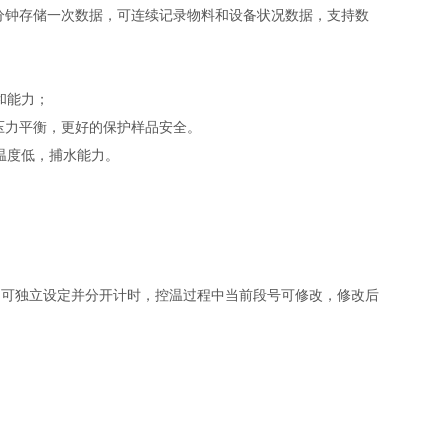
每分钟存储一次数据，可连续记录物料和设备状况数据，支持数
和能力；
持压力平衡，更好的保护样品安全。
温度低，捕水能力。
。
时间可独立设定并分开计时，控温过程中当前段号可修改，修改后