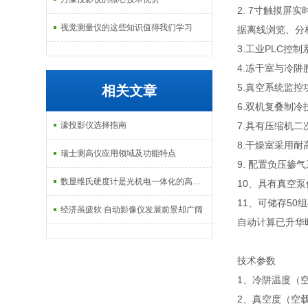
2. 7寸触摸
视觉测量仪的这些知识值得我们学习
据离线浏览、分
3.工业PLC
4.冻干室与冷
5.真空系统监
相关文章
6.双机复叠制
濠投影仪选择指南
7.具有压缩机
8.干燥室采用
瑞士测高仪应用领域及功能特点
9. 配置负压掺
数显维氏硬度计是光机电一体化的高新技术产品
10、具有真空
11、可储存5
经济虽疲软 自动影像仪发展前景却广阔
自动计算已升华
技术参数
1、冷阱温度（空载
2、真空度（空载）