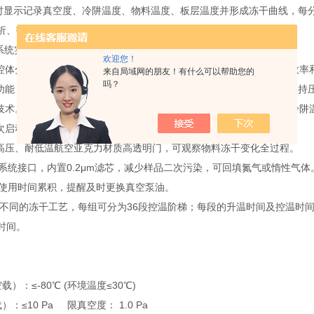
屏实时显示记录真空度、冷阱温度、物料温度、板层温度并形成冻干曲线，
析、打印及存储，配置USB通讯接口；
控制系统实现冻干升华过程全自动或半自动控制。
欢迎您！
阱腔体分离设计，满足生物制药行业前期工艺摸索的同时并提高了捕水效率
来自局域网的朋友！有什么可以帮助您的
吗？
控功能，30分钟内真空度达不到100帕以下自动停止真空泵运行并放气保
冷技术。采用全封闭式压缩机组和国际标准绿色环保冷煤，制冷迅速，冷阱
二次启动廷时保护及压力过载保护系统。
耐高压、耐低温航空亚克力材质高透明门，可观察物料冻干变化全过程。
气系统接口，内置0.2μm滤芯，减少样品二次污染，可回填氮气或惰性气体
泵使用时间累积，提醒及时更换真空泵油。
0组不同的冻干工艺，每组可分为36段控温阶梯；每段的升温时间及控温
时间。
）：≤-80℃ (环境温度≤30℃)
：≤10 Pa 限真空度： 1.0 Pa