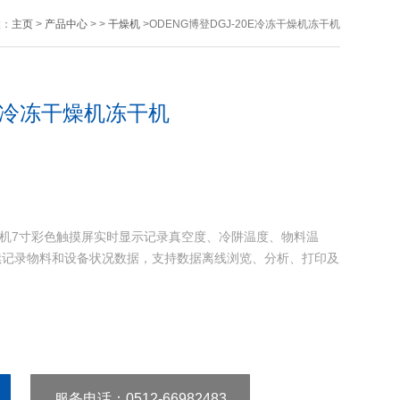
置：
主页
>
产品中心
> >
干燥机
>ODENG博登DGJ-20E冷冻干燥机冻干机
0E冷冻干燥机冻干机
机冻干机7寸彩色触摸屏实时显示记录真空度、冷阱温度、物料温
续记录物料和设备状况数据，支持数据离线浏览、分析、打印及
服务电话
：0512-66982483