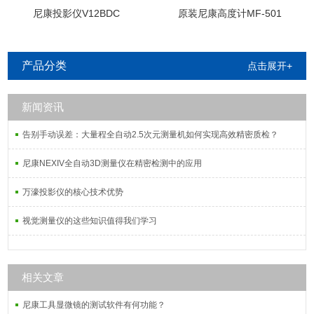
尼康投影仪V12BDC
原装尼康高度计MF-501
产品分类
点击展开+
新闻资讯
告别手动误差：大量程全自动2.5次元测量机如何实现高效精密质检？
尼康NEXIV全自动3D测量仪在精密检测中的应用
万濠投影仪的核心技术优势
视觉测量仪的这些知识值得我们学习
相关文章
尼康工具显微镜的测试软件有何功能？