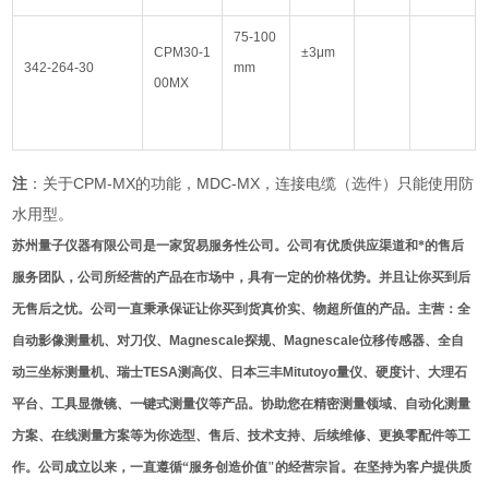
75-100
CPM30-1
±3μm
342-264-30
mm
00MX
注
：关于CPM-MX的功能，MDC-MX，连接电缆（选件）只能使用防
水用型。
苏州量子仪器有限公司是一家贸易服务性公司。公司有优质供应渠道和*的售后
服务团队，公司所经营的产品在市场中，具有一定的价格优势。并且让你买到后
无售后之忧。公司一直秉承保证让你买到货真价实、物超所值的产品。主营：全
自动影像测量机、对刀仪、
Magnescale
探规、
Magnescale
位移传感器、全自
动三坐标测量机、瑞士
TESA
测高仪、日本三丰
Mitutoyo
量仪、硬度计、大理石
平台、工具显微镜、一键式测量仪等产品。协助您在精密测量领域、自动化测量
方案、在线测量方案等为你选型、售后、技术支持、后续维修、更换零配件等工
作。公司成立以来，一直遵循“服务创造价值"的经营宗旨。在坚持为客户提供质