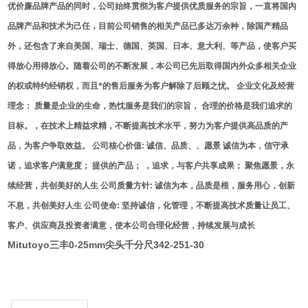
优价廉品牌产品的同时，公司始终贯彻为客户提供优质服务的宗旨，一直将国内
品牌产品和技术为己任，目前公司销售的相关产品已多达万余种，除国产精品
外，还包含了来自美国、瑞士、德国、英国、日本、意大利、等产品，使客户买
得放心用得放心。随着公司的不断发展，本公司已先后取得国内外众多相关企业
的权或特约经销权，而且*的售后服务为客户解除了后顾之忧。
企业文化及经营
理念：
质量是企业的生命，热忱服务是我们的宗旨，
合理的价格是我们追求的
目标。，在技术上精益求精，不断提高技术水平，努力为客户提供高品质的产
品，为客户争取效益。
公司核心价值
:
诚信、品质、、愿景
诚信为本，信守承
诺，追求客户满意度；
提供的产品；
，追求，与客户共享成果；
聚焦愿景，永
续经营，共创美好的人生
公司质量方针
:
诚信为本，品质是根，服务用心，创新
不息，共创美好人生
公司使命
:
坚持诚信，化管理，不断提高技术质量让员工、
客户、供应商及投资者满意，使本公司合理化经营，持续发展与成长
Mitutoyo三丰0-25mm尖头千分尺342-251-30