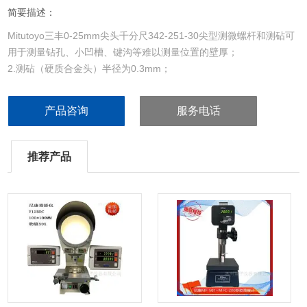
简要描述：
Mitutoyo三丰0-25mm尖头千分尺342-251-30尖型测微螺杆和测砧可
用于测量钻孔、小凹槽、键沟等难以测量位置的壁厚；
2.测砧（硬质合金头）半径为0.3mm；
产品咨询
服务电话
推荐产品