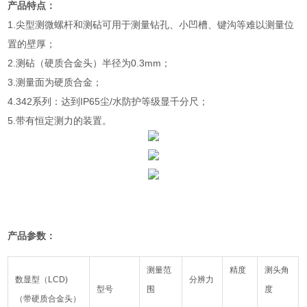
产品特点：
1.尖型测微螺杆和测砧可用于测量钻孔、小凹槽、键沟等难以测量位
置的壁厚；
2.测砧（硬质合金头）半径为0.3mm；
3.测量面为硬质合金；
4.342系列：达到IP65尘/水防护等级显千分尺；
5.带有恒定测力的装置。
产品参数：
测量范
精度
测头角
数显型（LCD)
分辨力
型号
围
度
（带硬质合金头）