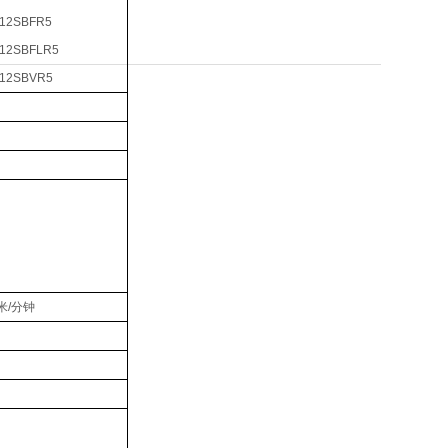
12SBFR5
12SBFLR5
12SBVR5
0米/分钟