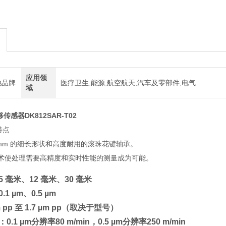
应用领
他品牌
医疗卫生,能源,航空航天,汽车及零部件,电气
域
位移传感器DK812SAR-T02
特点
 mm 的细长形状和高度耐用的滚珠花键轴承。
术使处理需要高精度和实时性能的测量成为可能。
 毫米、12 毫米、30 毫米
1 µm、0.5 µm
 pp 至 1.7 µm pp（取决于型号）
.1 µm分辨率80 m/min，0.5 µm分辨率250 m/min