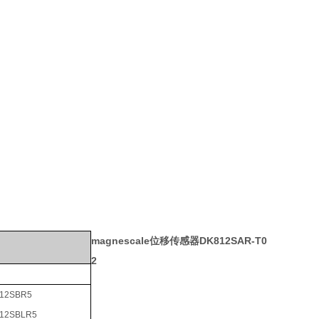
magnescale位移传感器DK812SAR-T0
2
12SBR5
12SBLR5