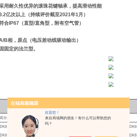
采用耐久性优异的滚珠花键轴承，提高滑动性能
.2亿次以上（持续评价截至2021年1月）
符合IP67（直型/直角型，附有空气管）
A/B相，原点（电压差动线驱动输出）
固固定的法兰型。
主要规格
欢迎您！
高分辨率型
通用分辨率类型
来自局域网的朋友！有什么可以帮助您的
吗？
DK812SAR
DK812SBR
DK812SAR5
DK8
DK812SALR
DK812SBLR
DK812SALR5
DK8