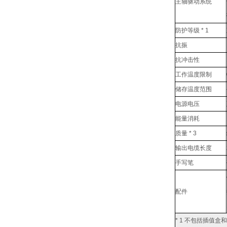
主轴驱动系统
防护等级 * 1
抗振
抗冲击性
工作温度限制
储存温度范围
电源电压
能量消耗
质量 * 3
输出电缆长度
手写笔
配件
* 1 不包括插值盒