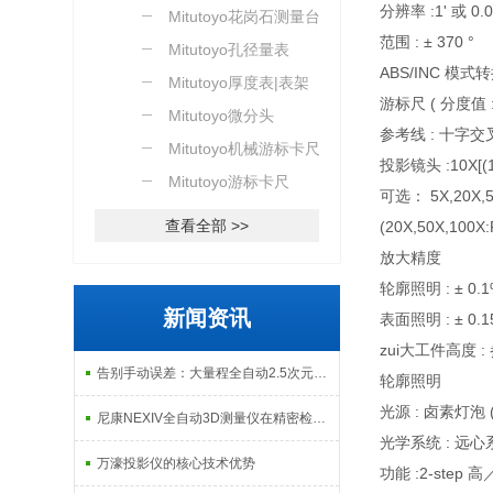
分辨率 :1' 或 0.0
Mitutoyo花岗石测量台
范围 : ± 370 °
Mitutoyo孔径量表
ABS/INC 模
Mitutoyo厚度表|表架
游标尺 ( 分度值 :1'
Mitutoyo微分头
参考线 : 十字
Mitutoyo机械游标卡尺
投影镜头 :10X[(17
Mitutoyo游标卡尺
可选： 5X,20X,5
查看全部 >>
(20X,50X,100X:
放大精度
轮廓照明 : ± 0.
新闻资讯
表面照明 : ± 0.
zui大工件高度 :
告别手动误差：大量程全自动2.5次元测量机如何实现高效精密质检？
轮廓照明
光源 : 卤素灯泡 (
尼康NEXIV全自动3D测量仪在精密检测中的应用
光学系统 : 远心
万濠投影仪的核心技术优势
功能 :2-step