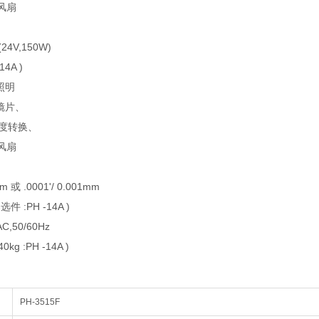
风扇
24V,150W)
14A )
照明
凝镜片、
低亮度转换、
风扇
 或 .0001'/ 0.001mm
件 :PH -14A )
C,50/60Hz
40kg :PH -14A )
PH-3515F