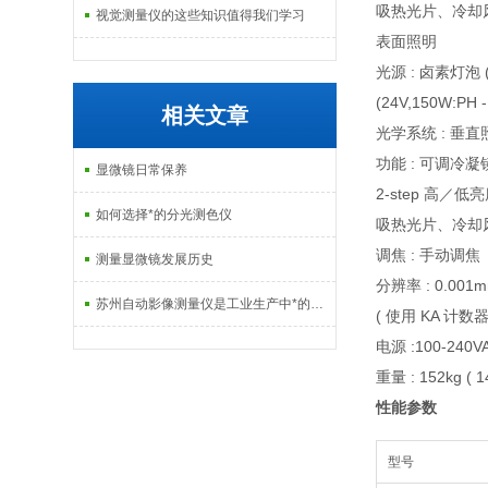
吸热光片、冷却
视觉测量仪的这些知识值得我们学习
表面照明
光源 : 卤素灯泡 (
(24V,150W:PH -
相关文章
光学系统 : 垂直
功能 : 可调冷
显微镜日常保养
2-step 高／
如何选择*的分光测色仪
吸热光片、冷却
调焦 : 手动调焦
测量显微镜发展历史
分辨率 : 0.001mm
苏州自动影像测量仪是工业生产中*的工具
( 使用 KA 计数器选
电源 :100-240VA
重量 : 152kg ( 1
性能参数
型号