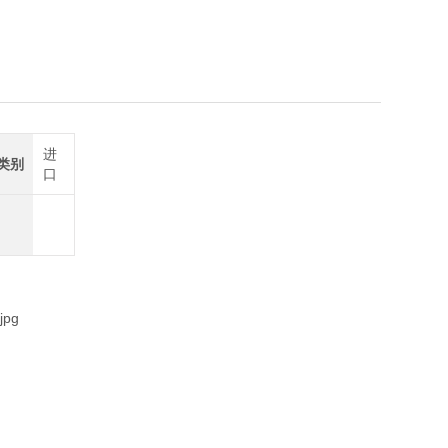
6555
进
类别
口