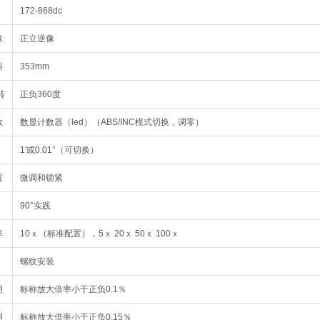
172-868dc
像
正立逆像
料
353mm
转
正负360度
数
数显计数器（led）（ABS/INC模式切换，调零）
1'或0.01°（可切换）
置
微调和锁紧
90°实践
率
10ｘ（标准配置），5ｘ 20ｘ 50ｘ 100ｘ
螺纹安装
明
标称放大倍率小于正负0.1％
明
标称放大倍率小于正负0.15％