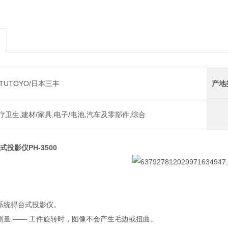
ITUTOYO/日本三丰
产地
疗卫生,建材/家具,电子/电池,汽车及零部件,综合
卧式投影仪PH-3500
学系统得台式投影仪。
距测量 —— 工件旋转时，图像不会产生毛边或扭曲。