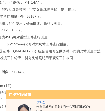
 。 (* 倒像： PH -14A ) 。
6mm 的投影屏幕带有十字交叉细线参考线，易于校正。
o 数显角度测量 (PH -3515F ) 。
和光栅尺配合使用，确保快速、高精度测量。
H -3515F ) 。
量为45kg可对重型工件进行测量
4mm(x)*152mm(y)可对大尺寸工件进行测量。
理器选件（QM-DATA200）组合使用可提供多种不同的尺寸测量方法
用于检测工件轮廓，斜向反射照明用于观察工件表面
倒像 :PH -14A )
)
 (14')
细磨砂玻璃
60 ° 、微调和夹紧
欢迎您！
计数器 (LED)*
来自局域网的朋友！有什么可以帮助您的