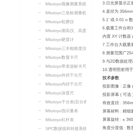
3.日光屏显示正像 *
Mitutoyo视像测量系统
4.直径为 35
Mitutoyo三坐标测量机
5.1' 或 0.01 
Mitutoyo轮廓仪
6.载重工件台
Mitutoyo测高仪、高度尺
内置 XY 计数器 (P
Mitutoyo硬度计
7.工作台大载重
Mitutoyo三丰粗糙度仪
8.测量范围广25
Mitutoyo数显卡尺
9.与2D数据处
Mitutoyo带表游标卡尺
10.透明照射
Mitutoyo外径千分尺
技术参数
Mitutoyo内径千分尺
投影图像 : 正像 ( 
Mitutoyo深度尺
投影屏幕 ( 可选 
Mitutoyo千分表|百分表
有效直径 : 356mm
Mitutoyo指示量表
屏幕材料 : 精
屏幕旋转 : ± 3
Mitutoyo杠杆表
角度分度值 : 数显
SPC数据线和转接系统