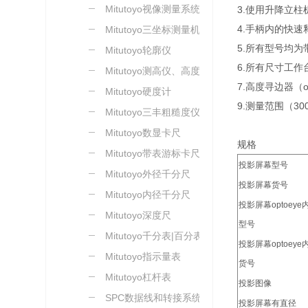
Mitutoyo视像测量系统
3.使用升降立柱
4.手柄内的快
Mitutoyo三坐标测量机
5.所有型号均
Mitutoyo轮廓仪
6.所有尺寸工作台
Mitutoyo测高仪、高度尺
7.高度寻边器（o
Mitutoyo硬度计
9.测量范围（3
Mitutoyo三丰粗糙度仪
Mitutoyo数显卡尺
规格
Mitutoyo带表游标卡尺
投影屏幕型号
Mitutoyo外径千分尺
投影屏幕货号
Mitutoyo内径千分尺
投影屏幕optoey
Mitutoyo深度尺
型号
Mitutoyo千分表|百分表
投影屏幕optoey
Mitutoyo指示量表
货号
Mitutoyo杠杆表
投影图像
SPC数据线和转接系统
投影屏幕有直径