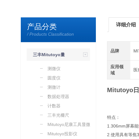
详细介绍
产品分类
/ Products Classification
品牌
M
三丰Mitutoyo量
应用领
具量仪
测微仪
医
域
圆度仪
测微计
Mitutoy
数据处理器
计数器
三丰光栅尺
特点：
Mitutoyo尼康工具显微镜
1.306mm屏
Mitutoyo投影仪
2.使用具有等焦