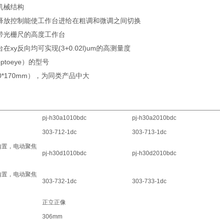
机械结构
速释放控制能使工作台进给在粗调和微调之间切换
为带光栅尺的高度工作台
在xy反向均可实现(3+0.02l)um的高测量度
ptoeye）的型号
00*170mm），为同类产品中大
pj-h30a1010bdc
pj-h30a2010bdc
303-712-1dc
303-713-1dc
e内置，电动聚焦
pj-h30d1010bdc
pj-h30d2010bdc
e内置，电动聚焦
303-732-1dc
303-733-1dc
正立正像
306mm