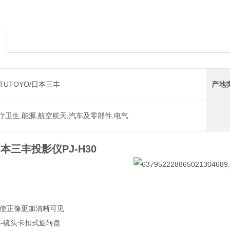
ITUTOYO/日本三丰
产地
疗卫生,能源,航空航天,汽车及零部件,电气
o日本三丰投影仪PJ-H30
幕能使正像更加清晰可见
3-镜头卡扣式旋转盘