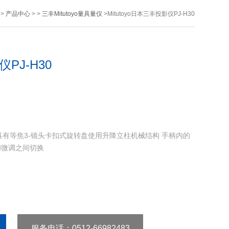
>
产品中心
> >
三丰Mitutoyo量具量仪
>Mitutoyo日本三丰投影仪PJ-H30
仪PJ-H30
0使用具有等焦3-镜头卡扣式旋转盘使用升降立柱机械结构 手柄内的
和微调之间切换
服务电话
：0512-66982483