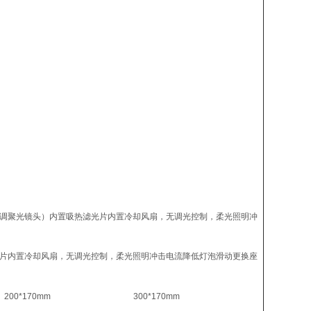
斜反射，可调聚光镜头）内置吸热滤光片内置冷却风扇，无调光控制，柔光照明冲
置吸热滤光片内置冷却风扇，无调光控制，柔光照明冲击电流降低灯泡滑动更换座
200*170mm
300*170mm