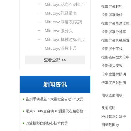
Mitutoyo花岗石测量台
投影屏幕材料
Mitutoyo孔径量表
投影屏幕旋转
Mitutoyo厚度表|表架
投影屏幕角度读数
Mitutoyo微分头
投影屏幕分辨率
Mitutoyo机械游标卡尺
投影屏幕机械装置
Mitutoyo游标卡尺
投影屏十字线
投影镜头放大倍率
查看全部 >>
投影镜头安装
倍率度透射照明
倍率度反射照明
新闻资讯
照明透射照明
告别手动误差：大量程全自动2.5次元测量机如何实现高效精密质检？
反射照明
尼康NEXIV全自动3D测量仪在精密检测中的应用
xy计数器分辨率
万濠投影仪的核心技术优势
测量范围xy