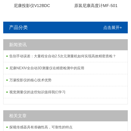
尼康投影仪V12BDC
原装尼康高度计MF-501
产品分类
点击展开+
新闻资讯
告别手动误差：大量程全自动2.5次元测量机如何实现高效精密质检？
尼康NEXIV全自动3D测量仪在精密检测中的应用
万濠投影仪的核心技术优势
视觉测量仪的这些知识值得我们学习
相关文章
探规传感器具有准确性高，可靠性的特点