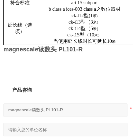
符合标准
art 15 subpart
b class a ices-003 class a
之数位器材
ck-t12
型(1
米)
ck-t13
型（3
米）
延长线（选
ck-t14
型（5
米）
项）
ck-t15
型（10
米）
当使用延长线时长可延长10
米
magnescale读数头 PL101-R
产品咨询