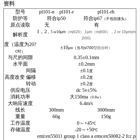
资料
型号
pl101-n
pl101-r
pl101-rh
防护等
符合ip50
符合ip67
（不包括接头）
原点读取
无
有
1
，2
，5 or10
μm
（mj620）,1μm（mj600），2 or 10μm(m
解析度
j500)
度（温度为20?
±10
μm
（当与sl700
型组合时）
c
时）
与尺的间隙
0.35
±0.1mm
水平面
±0.2mm
间隔
±0.1
度
高度改变
偏移
±0.2
度
转动
±0.2
度
供应电压
dc 5v
±5%
消耗功率
大150ma
（0.8w
）
大响应速度
6.4m/s
线长
300mm
3000mm
重量
60g
150g
工作温度
0
～+45
℃
存储温度
-20
～+50
℃
emi:en55011 group 1 class a ems:en50082-2 fcc p