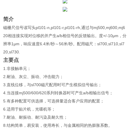
简介
磁栅尺信号读写头pl101-n,pl101-r,pl101-rh,通过与mj500,mj600,mj6
20相连接实现对位移的并产生a/b相信号的反馈输出。度+/-10μm，分
辨率1μm，响应速度6.4米/秒～56米/秒。配用磁尺：sl700,sl710,sl7
20,sl730.
主要点
1.非接触单元；
2.耐油、灰尘、振动、冲击能力；
3.直线位移，与sl700磁尺配用时可产生模拟信号输出；
4.当连接mj500/600/620系列转换器时可产生a/b相输出信号；
5.有多种配置可供选择，可选择量适合客户应用的配置；
6.适用于贴片机，光碟机等；
7.耐油、耐振动、耐污染及耐久性；
8.结构简单，易安装，使用寿长，与金属相同的热膨胀系数。