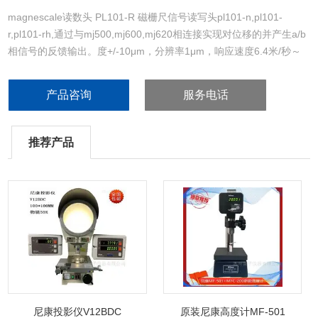
magnescale读数头 PL101-R 磁栅尺信号读写头pl101-n,pl101-
r,pl101-rh,通过与mj500,mj600,mj620相连接实现对位移的并产生a/b
相信号的反馈输出。度+/-10μm，分辨率1μm，响应速度6.4米/秒～
56米/秒。配用磁尺：sl700,sl710,sl720,sl730.
产品咨询
服务电话
推荐产品
尼康投影仪V12BDC
原装尼康高度计MF-501