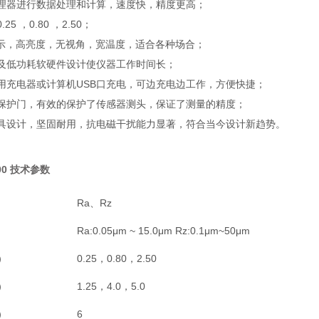
处理器进行数据处理和计算，速度快，精度更高；
5 ，0.80 ，2.50；
显示，高亮度，无视角，宽温度，适合各种场合；
及低功耗软硬件设计使仪器工作时间长；
用充电器或计算机USB口充电，可边充电边工作，方便快捷；
保护门，有效的保护了传感器测头，保证了测量的精度；
具设计，坚固耐用，抗电磁干扰能力显著，符合当今设计新趋势。
00 技术参数
）
Ra、Rz
）
Ra:0.05μm ~ 15.0μm Rz:0.1μm~50μm
）
0.25，0.80，2.50
）
1.25，4.0，5.0
）
6