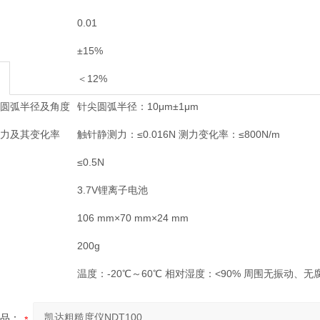
0.01
±15%
＜12%
尖圆弧半径及角度
针尖圆弧半径：10μm±1μm
测力及其变化率
触针静测力：≤0.016N 测力变化率：≤800N/m
力
≤0.5N
3.7V锂离子电池
106 mm×70 mm×24 mm
200g
温度：-20℃～60℃ 相对湿度：<90% 周围无振动、
品：