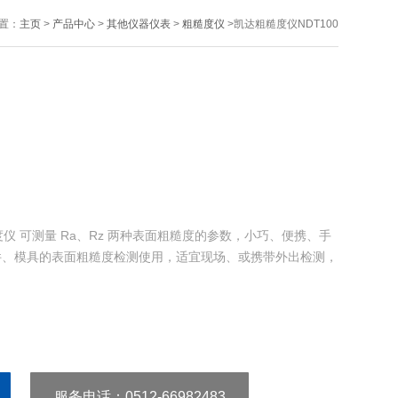
置：
主页
>
产品中心
>
其他仪器仪表
>
粗糙度仪
>凯达粗糙度仪NDT100
粗糙度仪 可测量 Ra、Rz 两种表面粗糙度的参数，小巧、便携、手
件、模具的表面粗糙度检测使用，适宜现场、或携带外出检测，
服务电话
：0512-66982483