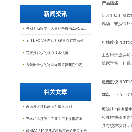
产品描述
新闻资讯
NDT100 粗
现场、或携带外
告别手动误差：大量程全自动2.5次元测量机如何实现高效精密质检？
尼康NEXIV全自动3D测量仪在精密检测中的应用
粗糙度仪 NDT1
万濠投影仪的核心技术优势
主要用于金属与
机床附件、轧辊
视觉测量仪的这些知识值得我们学习
粗糙度仪 NDT1
相关文章
优点
：小巧、便
表面波纹度和表面粗糙度区别.
可选择2种测量参
校准样块采用光
三丰粗糙度仪在工业生产中发挥着重要的作用
具有校准功能，
解锁SJ-210便携式粗糙度仪的更多测量