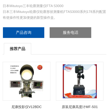
日本Mitutoyo三丰轮廓测量仪FTA S3000
日本三丰Mitutoyo轮廓仪轮廓形状测量机FTAS3000系列178系列配置
有使操作性更加便捷的新型操作盒。
超程旋钮能够实现控制移动速度，在准确精细定位时非常方便，新装
配的工件测量程序键，在手边操作就可以移动命令，测量开始指令等
产品咨询
服务电话
生成工件测量程序
通过高速移动，实现高吞吐量，所有连接电缆均内置于测量机，以消
除测量过程中的不足之处。
推荐产品
尼康投影仪V12BDC
原装尼康高度计MF-501