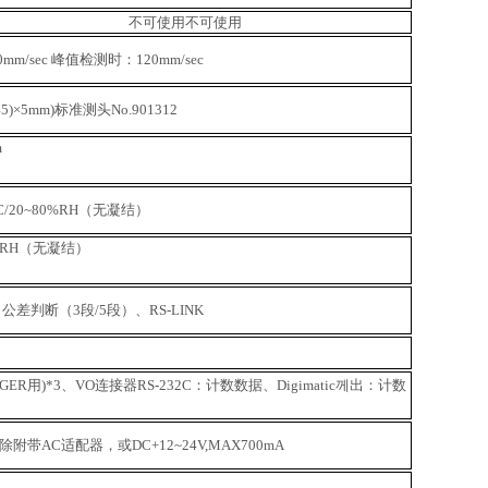
不可使用
不可使用
m/sec 峰值检测时：120mm/sec
45)×5mm)标准测头No.901312
m
C/20~80%RH（无凝结）
80%RH（无凝结）
差判断（3段/5段）、RS-LINK
OGGER用)*3、VO连接器
RS-232C：计数数据、Digimatic께出：计数
3
除
附带AC适配器，或DC+12~24V,MAX700mA