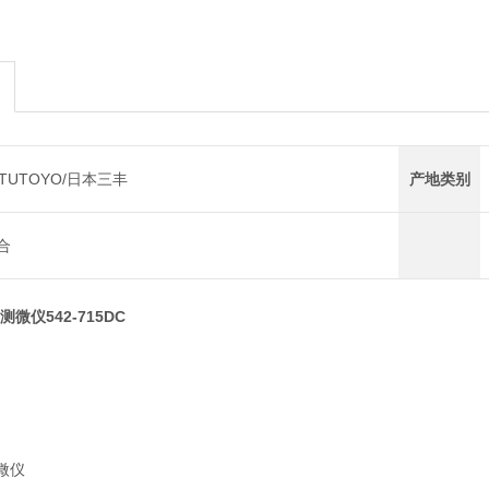
ITUTOYO/日本三丰
产地类别
合
度测微仪542-715DC
微仪