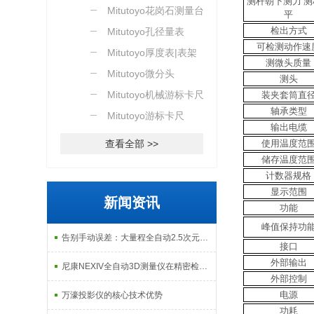
测杆朝下
测力 
Mitutoyo花岗石测量台
平
检出方式
Mitutoyo孔径量表
可检测动作速
Mitutoyo厚度表|表架
测微头质量
Mitutoyo微分头
测头
Mitutoyo机械游标卡尺
装夹套筒直
轴承类型
Mitutoyo游标卡尺
输出电缆
查看全部 >>
使用温度范
储存温度范
计数器规格
显示范围
新闻资讯
功能
峰值保持功
告别手动误差：大量程全自动2.5次元测量机如何实现高效精密质检？
接口
外部输出
尼康NEXIV全自动3D测量仪在精密检测中的应用
外部控制
电源
万濠投影仪的核心技术优势
功耗