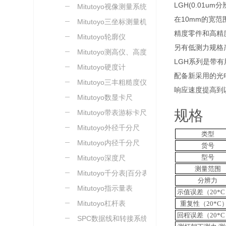
LGH(0.01um
Mitutoyo视像测量系统
在10mm的宽范
Mitutoyo三坐标测量机
精度零件和高精
Mitutoyo轮廓仪
另有低测力规格
Mitutoyo测高仪、高度尺
LGH系列是带
Mitutoyo硬度计
配备新采用的光电
Mitutoyo三丰粗糙度仪
响应速度提高到以往
Mitutoyo数显卡尺
规格
Mitutoyo带表游标卡尺
Mitutoyo外径千分尺
类型
Mitutoyo内径千分尺
货号
型号
Mitutoyo深度尺
测量范围
Mitutoyo千分表|百分表
分辨力
Mitutoyo指示量表
示值误差（20*C
Mitutoyo杠杆表
重复性（20*C）
回程误差（20*C
SPC数据线和转接系统