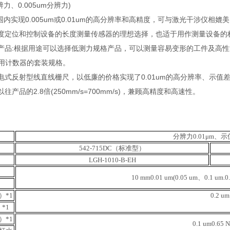
分辨力、0.005um分辨力)
围内实现0.005um或0.01um的高分辨率和高精度，可与激光干涉仪
度定位和控制设备的长度测量传感器的理想选择，也适于用作测量设备的
产品:根据用途可以选择低测力规格产品，可以测量容易变形的工件及高
有用计数器的套装规格。
式反射型线直线栅尺，以低廉的价格实现了0.01um的高分辨率、示值差0
产品的2.8倍(250mm/s=700mm/s)，兼顾高精度和高速性。
分辨力0.01μm、示值
542-715DC（标准型）
LGH-1010-B-EH
10 mm
0.01 um(0.05 um、0.1 u
）*1
0.2 um
*1
）*1
0.1 um
0.65