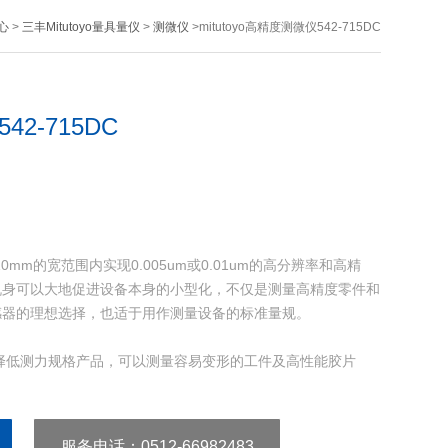
心
>
三丰Mitutoyo量具量仪
>
测微仪
>mitutoyo高精度测微仪542-715DC
42-715DC
C 在10mm的宽范围内实现0.005um或0.01um的高分辨率和高精
机身可以大地促进设备本身的小型化，不仅是测量高精度零件和
感器的理想选择，也适于用作测量设备的标准量规。
择低测力规格产品，可以测量容易变形的工件及高性能胶片
服务电话
：0512-66982483