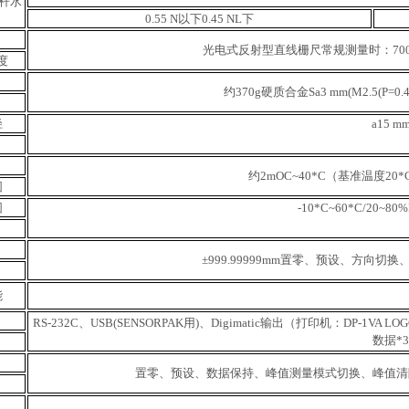
测杆水
0.55 N以下
0.45 NL下
光电式反射型直线栅尺
常规测量时：700m
度
约370g
硬质合金Sa3 mm(M2.5(P=0.
径
a15 m
约2m
OC~40*C（基准温度20*
围
围
-10*C~60*C/20~
±999.99999mm
置零、预设、方向切换、公
能
RS-232C、USB(SENSORPAK用)、Digimatic输出（打印机：DP-1VA L
数据*
置零、预设、数据保持、峰值测量模式切换、峰值清