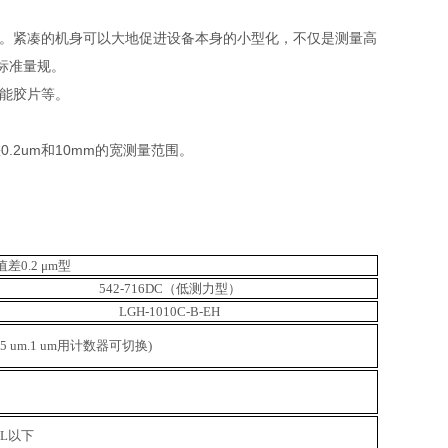
相媲美。紧凑的机身可以大地促进设备本身的小型化，不仅是测量高
标准量规。
性能胶片等。
.2um和10mm的宽测量范围。
差0.2 μm型
542-716DC（低测力型）
LGH-1010C-B-EH
m.0.5 um.1 um用计数器可切换)
 NL以下