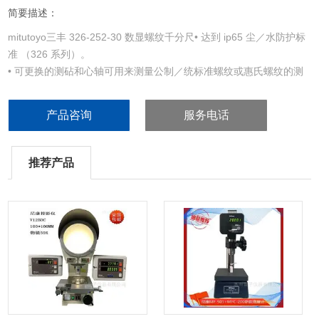
简要描述：
mitutoyo三丰 326-252-30 数显螺纹千分尺• 达到 ip65 尘／水防护标
准 （326 系列）。
• 可更换的测砧和心轴可用来测量公制／统标准螺纹或惠氏螺纹的测
量（相匹配的v 型测砧和锥型心轴）。均由种钢制成，具有高硬度和
高密度的性。
产品咨询
服务电话
• 棘轮锁定装置可保持恒定测力。
• 带有spc 数据输出（326 系列）。
推荐产品