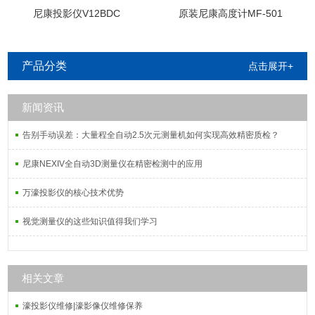
尼康投影仪V12BDC
原装尼康高度计MF-501
产品分类
点击展开+
新闻资讯
告别手动误差：大量程全自动2.5次元测量机如何实现高效精密质检？
尼康NEXIV全自动3D测量仪在精密检测中的应用
万濠投影仪的核心技术优势
视觉测量仪的这些知识值得我们学习
相关文章
濠投影仪维修|濠影像仪维修保养