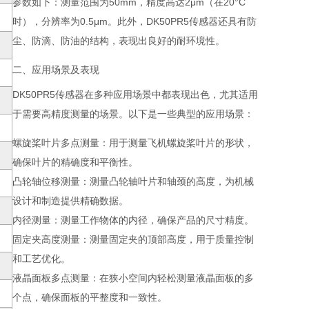
参数如下：测量范围为50mm，精度高达2μm（在20°C
时），分辨率为0.5μm。此外，DK50PR5传感器还具有防
尘、防滴、防油的结构，表现出良好的耐环境性。
二、应用场景及表现
DK50PR5传感器在多种应用场景中都表现出色，尤其适用
于需要高精度测量的场景。以下是一些典型的应用场景：
螺旋桨叶片多点测量
：用于测量飞机螺旋桨叶片的形状，
确保叶片的精确度和平衡性。
凸轮轴位移测量
：测量凸轮轴叶片和轴颈的高度，为机械
设计和制造提供精确数据。
内径测量
：测量工作物体的内径，确保产品的尺寸精度。
固定夹高度测量
：测量固定夹的顶部高度，用于质量控制
和工艺优化。
液晶面板多点测量
：在狭小空间内轻松测量液晶面板的多
个点，确保面板的平整度和一致性。