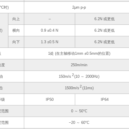
°C时)
2μm p-p
向上
–
6.2N 或更低
)
横向
0.9 ±0.4 N
6.2N 或更低
向下
1.3 ±0.5 N
6.2N 或更低
点
1处 (在主轴移动1mm ±0.5mm的位置)
速度
250m/min
2
动
150m/s
(10 ～ 2000Hz)
2
击
1500m/s
(11ms)
等级
IP50
IP64
度范围
0 ～ 50°C
度范围
−20 ～ 60°C