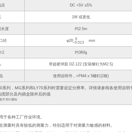
电压
DC +5V ±5%
耗
1W 或更低
缆长度
约2.5m
0
口径
φ20
mm
‒0.013
※2
约360g
头
带超硬球面 DZ-122 (安装螺钉为M2.5)
品
使用说明书，+PM4 x 5螺钉(2根)
T30系列，MG系列和LY70系列时需要设定分辨率。详情请参阅各使用说明
将电缆部分及内插盒除外后的值
恕不另行通知
用于各种工厂作业环境。
在测量时具有较低的测量力，特别适用于对测量力敏感的材料。