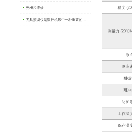
精度 (20
光栅尺维修
刀具预调仪是数控机床中一种重要的检测设备
测量力 (20℃时
原
响应
耐振
耐冲
防护
工作温
保存温