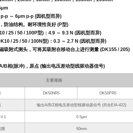
5μm
p-p ～ 6μm p-p (因机型而异)
，防油结构。耐环境性良好 (P型)
 / 25 / 50 / 100P型)：4.9 ～ 9.3 N (因机型而异)
0 / 25 / 50 / 100N型)：0.3 ～ 2.7 N (因机型而异)
吸附式测头，可将其吸附在移动台上进行测量 (DK155 / 205)
/B相(脉冲)，原点 (输出电压差动型线驱动器信号)
主要规格
号
DK50NR5
DK50PR5
出
输出A/B/Z相电压差动型线驱动器信号 (符合EIA-422)
※1
0.5μm
范围
50mm