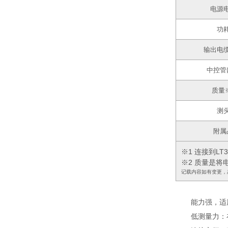
电源
功
输出电
中控管
质量
测
附属
※1 连接到L
※2 质量是
记载内容如有变更，
能力强，适
低测量力
：