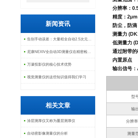
分辨率：0.
精度：2μm 
新闻资讯
防尘，防滴
测量力 (DK10
告别手动误差：大量程全自动2.5次元测量机如何实现高效精密质检？
低测量力 (DK1
通过附带的磁
尼康NEXIV全自动3D测量仪在精密检测中的应用
内置原点
万濠投影仪的核心技术优势
输出信号：A
视觉测量仪的这些知识值得我们学习
型
相关文章
输
涂层测厚仪又称为覆层测厚仪
分辨率
自动密影像测量仪的分析
测量