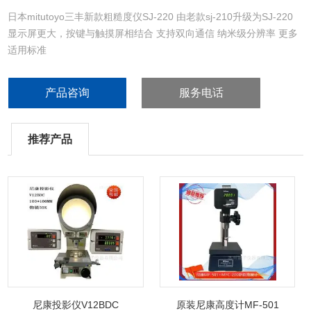
日本mitutoyo三丰新款粗糙度仪SJ-220 由老款sj-210升级为SJ-220
显示屏更大，按键与触摸屏相结合 支持双向通信 纳米级分辨率 更多
适用标准
产品咨询
服务电话
推荐产品
尼康投影仪V12BDC
原装尼康高度计MF-501