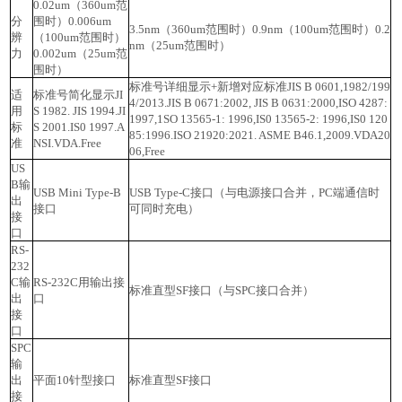
0.02um（360um范
分
围时）
0.006um
3.5nm（360um范围时）
0.9nm（100um范围时）
0.2
辨
（100um范围时）
nm（25um范围时）
力
0.002um（25um范
围时）
标准号详细显示+新增对应标准
JIS B 0601,1982/199
适
标准号简化显示
JI
4/2013.
JIS B 0671:2002, JIS B 0631:2000,
ISO 4287:
用
S 1982. JIS 1994.JI
1997,1SO 13565-1: 1996,
IS0 13565-2: 1996,IS0 120
标
S 2001.
IS0 1997.
A
85:1996.
ISO 21920:2021. ASME B46.1,2009.
VDA20
准
NSI.
VDA.
Free
06,Free
US
B输
USB Mini Type-B
USB Type-C接口
（与电源接口合并，PC端通信时
出
接口
可同时充电）
接
口
RS-
232
C输
RS-232C用输出接
标准直型SF接口（与SPC接口合并）
出
口
接
口
SPC
输
出
平面10针型接口
标准直型SF接口
接