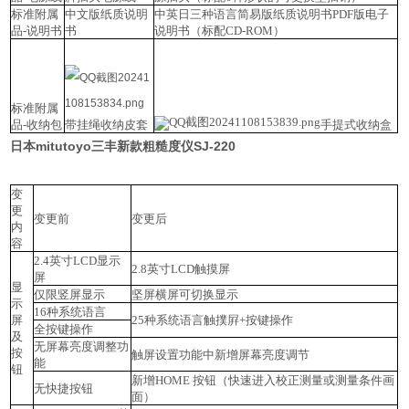
标准附属
中文版纸质说明
中英日三种语言简易版纸质说明书
PDF版电子
品-说明书
书
说明书（标配CD-ROM）
标准附属
品-收纳包
带挂绳收纳皮套
手提式收纳盒
日本mitutoyo三丰新款粗糙度仪SJ-220
变
更
变更前
变更后
内
容
2.4英寸LCD显示
2.8英寸LCD触摸屏
屏
显
仅限竖屏显示
坚屏横屏可切换显示
示
16种系统语言
屏
25种系统语言
触撲屛+按键操作
全按键操作
及
无屏幕亮度调整功
按
触屏设置功能中新增屏幕亮度调节
能
钮
新增HOME 按钮
（快速进入校正测量或测量条件画
无快捷按钮
面）