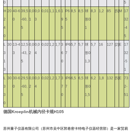
0
5
H
20
40-6
39,5
0,0
0,0
0,01
1,1
1,6
1
P6
8,5
8,5
球
8,3
1,2
85
[5]
M
17
2
0
-60,
1
3
9
5
形0
32
4
5
5
1
-4
0
5
L
30
13-4
12,5
0,0
0,0
0,02
1,2
1,7
3
IP6
5,7
5,7
球
5,7
16
127
[2]
E
17
3
3
-43,
2
4
6
7
形0
32
1
5
0
1,3
-5
3
1
L
30
30-6
29,5
0,0
0,0
0,02
1,2
1,7
3
IP6
6,5
6,5
球
6,2
1,8
132
[5]
E
73
3
0
-60,
2
4
7
7
形0
2-
3
5
0
1,5
51
0
德国Kroeplin机械内径卡规H105
苏州量子仪器有限公司（苏州市吴中区郭巷密卡特电子仪器经营部）是一家贸易