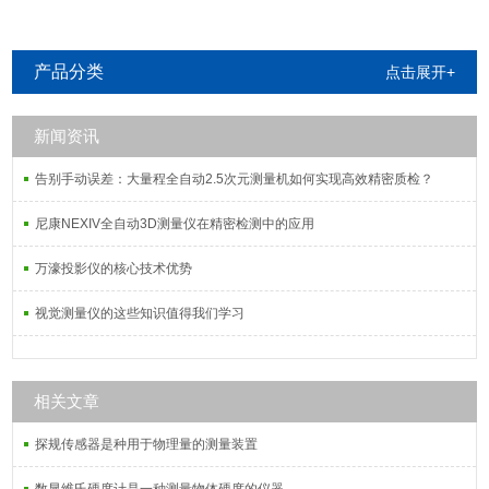
产品分类
点击展开+
新闻资讯
告别手动误差：大量程全自动2.5次元测量机如何实现高效精密质检？
尼康NEXIV全自动3D测量仪在精密检测中的应用
万濠投影仪的核心技术优势
视觉测量仪的这些知识值得我们学习
相关文章
探规传感器是种用于物理量的测量装置