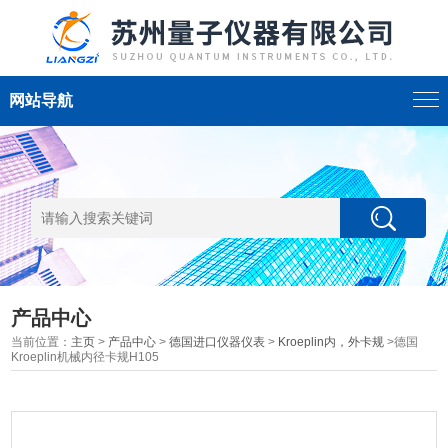
网站导航
产品中心
当前位置：
主页
>
产品中心
>
德国进口仪器仪表
>
Kroeplin内，外卡规
>德国
Kroeplin机械内径卡规H105