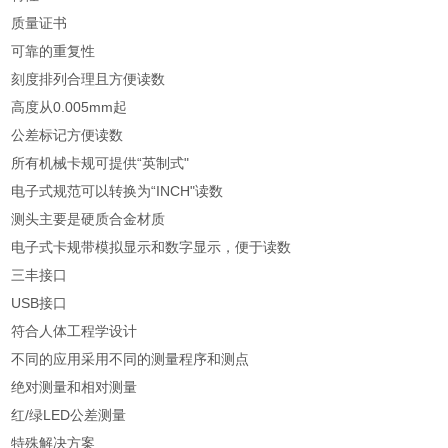
质量证书
可靠的重复性
刻度排列合理且方便读数
高度从0.005mm起
公差标记方便读数
所有机械卡规可提供“英制式"
电子式规范可以转换为“INCH"读数
测头主要是硬质合金材质
电子式卡规带模拟显示和数字显示，便于读数
三丰接口
USB接口
符合人体工程学设计
不同的应用采用不同的测量程序和测点
绝对测量和相对测量
红/绿LED公差测量
特殊解决方案