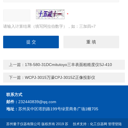
请输入计算结果（填写阿拉伯数字），如：三加四=7
上一篇：
178-580-31DCmitutoyo三丰表面粗糙度仪SJ-410
下一篇：
WCPJ-3015万濠CPJ-3015Z正像投影仪
联系方式
邮件：
232440839@qq.com
地址：
苏州吴中区塔韵路199号绿景商务广场1幢705
苏州量子仪器有限公司
版权所有 2019
苏
技术支持：
化工仪器网
管理登陆