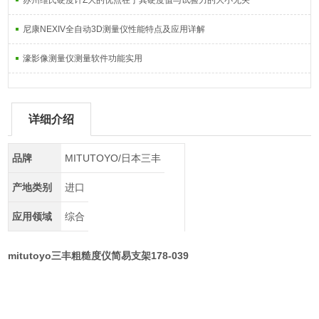
苏州维氏硬度计Z大的优点在于其硬度值与试验力的大小无关
尼康NEXIV全自动3D测量仪性能特点及应用详解
濠影像测量仪测量软件功能实用
详细介绍
品牌
MITUTOYO/日本三丰
产地类别
进口
应用领域
综合
mitutoyo三丰粗糙度仪简易支架178-039