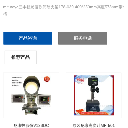
mitutoyo三丰粗糙度仪简易支架178-039 400*250mm高度578mm带t
槽
产品咨询
服务电话
推荐产品
尼康投影仪V12BDC
原装尼康高度计MF-501