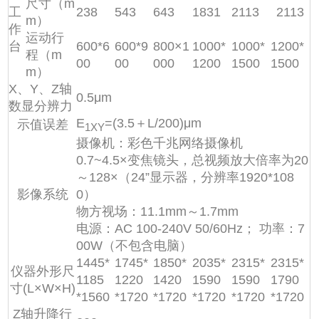
尺寸（m
工
238
543
643
1831
2113
2113
m）
作
运动行
台
600*6
600*9
800×1
1000*
1000*
1200*
程（m
00
00
000
1200
1500
1500
m）
X、Y、Z轴
0.5μm
数显分辨力
E
=(3.5＋L/200)μm
示值误差
1XY
摄像机：彩色千兆网络摄像机
0.7~4.5×变焦镜头，总视频放大倍率为20
～128×（24”显示器，分辨率1920*108
影像系统
0）
物方视场：11.1mm～1.7mm
电源：AC 100-240V 50/60Hz； 功率：7
00W（不包含电脑）
1445*
1745*
1850*
2035*
2315*
2315*
仪器外形尺
1185
1220
1420
1590
1590
1790
寸(L×W×H)
*1560
*1720
*1720
*1720
*1720
*1720
Z轴升降行