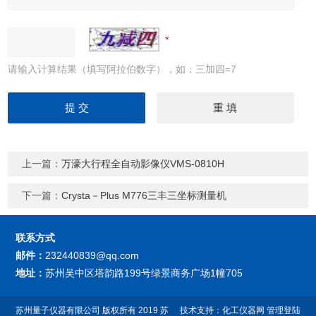
请输入计算结果（填写阿拉伯数字），如：三加四=7
上一篇：
万濠大行程全自动影像仪VMS-0810H
下一篇：
Crysta－Plus M776三丰三坐标测量机
联系方式
邮件：
232440839@qq.com
地址：
苏州吴中区塔韵路199号绿景商务广场1幢705
苏州量子仪器有限公司
版权所有 2019
苏
技术支持：
化工仪器网
管理登陆