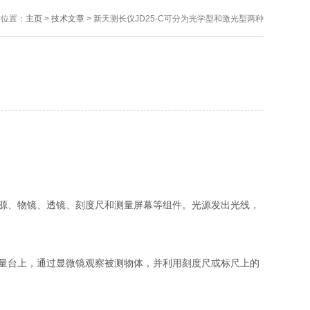
前位置：
主页
>
技术文章
> 新天测长仪JD25-C可分为光学型和激光型两种
源、物镜、透镜、刻度尺和测量屏幕等组件。光源发出光线，
量台上，通过显微镜观察被测物体，并利用刻度尺或标尺上的