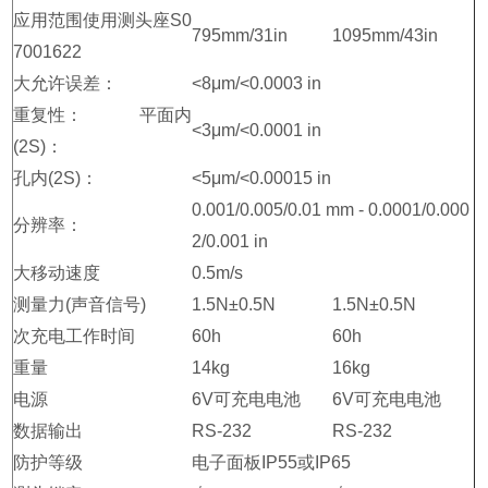
应用范围使用测头座S0
795mm/31in
1095mm/43in
7001622
大允许误差：
<8μm/<0.0003 in
重复性： 平面内
<3μm/<0.0001 in
(2S)：
孔内(2S)：
<5μm/<0.00015 in
0.001/0.005/0.01 mm - 0.0001/0.000
分辨率：
2/0.001 in
大移动速度
0.5m/s
测量力(声音信号)
1.5N±0.5N
1.5N±0.5N
次充电工作时间
60h
60h
重量
14kg
16kg
电源
6V可充电电池
6V可充电电池
数据输出
RS-232
RS-232
防护等级
电子面板IP55或IP65