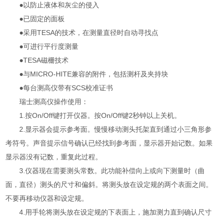
●以防止液体和灰尘的侵入
●已固定的面板
●采用TESA的技术，在测量直径时自动寻找点
●可进行平行度测量
●TESA磁栅技术
●与MICRO-HITE兼容的附件，包括测杆及夹持块
●每台测高仪带有SCS校准证书
瑞士测高仪操作使用：
1.按On/Off键打开仪器。按On/Off键2秒钟以上关机。
2.显示器会提示参考面。慢慢移动测头托架直到通过小三角形参
考符号。声音提示信号确认已经找到参考面，显示器开始记数。如果
显示器没有记数，重复此过程。
3.仪器现在需要测头常数。此功能补偿向上或向下测量时（曲
面，直径）测头的尺寸和偏斜。将测头放在设定规的两个表面之间。
不要再移动仪器和设定规。
4.用手轮将测头放在设定规的下表面上，施加测力直到确认尺寸