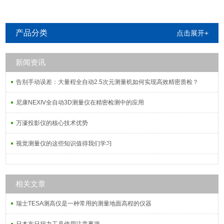
产品分类
点击展开+
新闻资讯
告别手动误差：大量程全自动2.5次元测量机如何实现高效精密质检？
尼康NEXIV全自动3D测量仪在精密检测中的应用
万濠投影仪的核心技术优势
视觉测量仪的这些知识值得我们学习
相关文章
瑞士TESA测高仪是一种常用的测量地面高程的仪器