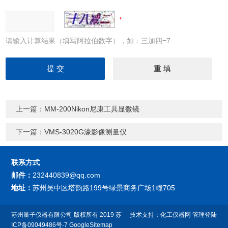
请输入计算结果（填写阿拉伯数字），如：三加四=7
上一篇：
MM-200Nikon尼康工具显微镜
下一篇：
VMS-3020G濠影像测量仪
联系方式
邮件：
232440839@qq.com
地址：
苏州吴中区塔韵路199号绿景商务广场1幢705
苏州量子仪器有限公司
版权所有 2019
苏
技术支持：
化工仪器网
管理登陆
ICP备09049486号-7
GoogleSitemap