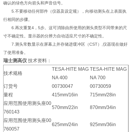
确认的绿色方向箭头和声音信号。
5.不要移动任何部件（仪器及设定规），向移动测头在上表面执
行相同的步骤。
6.再次重复4，5步。这可消除由所使用的测头类型不同带来的尺
寸不确定性。显示器的分辨力自动适应尺寸的不确定性。
7.测头常数显示在屏幕上并存储进缓冲区（CST）,仪器现在做好
了使用准备。
瑞士测高仪
技术资料：
TESA-HITE MAG
TESA-HITE MAG
技术规格
NA 400
NA 700
订货号
00730047
00730059
量程
415mm/16in
715mm/28in
应用范围使用测头座00
570mm/22in
870mm/34in
760143
应用范围使用测头座00
625mm/24in
925mm/36in
760057